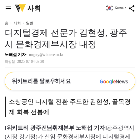
위
사회
menu
share
Korean
▼
키
트
리
홈
사회
일반
디지털경제 전문가 김현성, 광주
시 문화경제부시장 내정
노해섭 기자
nogary@wikitree.co.kr
2025-07-04 03:30
작성일
위키트리를 팔로우하세요
G
o
o
g
l
e
News
소상공인 디지털 전환 주도한 김현성, 골목경
제 회복 선봉에
[위키트리 광주전남취재본부 노해섭 기자]
광주광역시
(시장 강기정)가 신임 문화경제부시장에 디지털경제