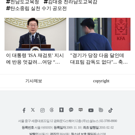
전남도교육청
김대중 전라남도교육감
탄소중립 실천 수기 공모전
탑
라
인
이 대통령 'ISA 재검토' 지시
"경기가 당장 다음 달인데
에 반응 엇갈려…여당 “적
대표팀 감독도 없다"... 축구
극 환영” 야당 “졸속 국정”
협회 현재 상황
기사제보
copyright
저
페
인
위
틱
작
이
스
키
톡
권
스
타
트
서울 중구 세종대로22길 12 광화문 G스퀘어 12층 (주)소셜뉴스 | 02-3789-8900
정
북
그
리
보
등록번호
서울 아01019 |
등록일자
2009. 11. 10 |
최초 발행일
2010. 02. 02
램
유
튜
발행인
이동기 |
편집인
채석원 |
청소년 보호 책임자
손기영