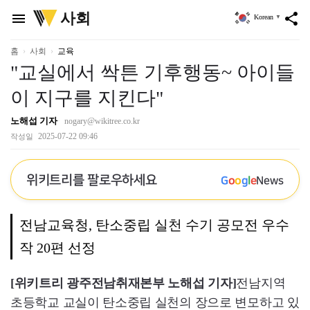
위
사회
menu
share
Korean
▼
키
트
리
홈
사회
교육
"교실에서 싹튼 기후행동~ 아이들
이 지구를 지킨다"
노해섭 기자
nogary@wikitree.co.kr
2025-07-22 09:46
작성일
위키트리를 팔로우하세요
G
o
o
g
l
e
News
전남교육청, 탄소중립 실천 수기 공모전 우수
작 20편 선정
[위키트리 광주전남취재본부 노해섭 기자]
전남지역
초등학교 교실이 탄소중립 실천의 장으로 변모하고 있