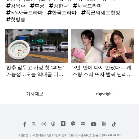
강목주
후궁
강한나
사극드라마
tvN사극드라마
한국드라마
폭군의셰프첫방
첫방송
탑
라
인
입추 앞두고 사상 첫 ‘40도’
'3년' 만에 다시 만났다… 캐
가능성…오늘 역대급 더위
스팅 소식 뜨자 벌써 난리
절정
난 tvN 신작 드라마
기사제보
copyright
저
페
인
위
틱
작
이
스
키
톡
권
스
타
트
서울 중구 세종대로22길 12 광화문 G스퀘어 12층 (주)소셜뉴스 | 02-3789-8900
정
북
그
리