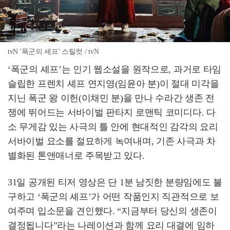
tvN '폭군의 셰프' 스틸컷 / tvN
‘폭군의 셰프’는 인기 웹소설을 원작으로, 과거로 타임
슬립한 프렌치 셰프 연지영(임윤아 분)이 절대 미각을
지닌 폭군 왕 이헌(이채민 분)을 만나 수라간 생존 전
쟁에 뛰어드는 서바이벌 판타지 로맨틱 코미디다. 다
소 무게감 있는 사극의 틀 안에 현대적인 감각의 요리
서바이벌 요소를 절묘하게 녹여내며, 기존 사극과 차
별화된 톤앤매너로 주목받고 있다.
31일 공개된 티저 영상은 단 1분 남짓한 분량임에도 불
구하고 ‘폭군의 셰프’가 어떤 작품인지 직관적으로 보
여주며 입소문을 견인했다. “지금부터 당신의 생존이
결정됩니다”라는 나레이션과 함께 요리 대결에 임하