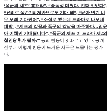
‘폭군의 셰프’ 흥해라”, “중독성 미쳤다. 진짜 멋있다”,
“요리로 생존? 티저만으로도 기대 돼”, “윤아 연기 너
무 오래 기다렸어”, “소설로 봤는데 드라마로 나오네
대박“, “셰프의 칼끝과 폭군의 칼날을 마주하다…임윤
아 이채민 기대됩니다”, “폭군의 셰프 이 드라마 제2의
철인왕후가 될까?”
등의 반응이 잇따르고 있다. 공개
전부터 이렇게 반응이 뜨거운 사극은 드물다는 평가
다.