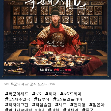
tvN '폭군의 셰프' 공식 포스터 / tvN
폭군의셰프
tvN
티저
tvN드라마
tvN새주말극
12부작
tvN토일드라마
티저예고편
타임슬립
셰프
연지영
임윤아
판타지로맨틱코미디
이헌
이채민
폭군