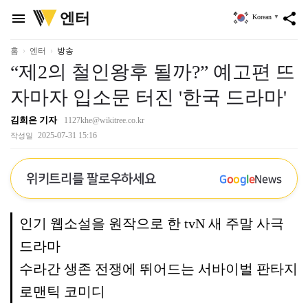
위
엔터
menu
share
Korean
▼
키
트
리
홈
엔터
방송
“제2의 철인왕후 될까?” 예고편 뜨
자마자 입소문 터진 '한국 드라마'
김희은 기자
1127khe@wikitree.co.kr
2025-07-31 15:16
작성일
위키트리를 팔로우하세요
G
o
o
g
l
e
News
인기 웹소설을 원작으로 한 tvN 새 주말 사극
드라마
수라간 생존 전쟁에 뛰어드는 서바이벌 판타지
로맨틱 코미디