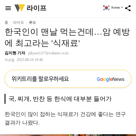
위
라이프
menu
share
Korean
▼
키
트
리
홈
라이프
푸드
한국인이 맨날 먹는건데…암 예방
에 최고라는 '식재료'
김지현 기자
jiihyun1217@wikitree.co.kr
2025-08-10 19:46
작성일
위키트리를 팔로우하세요
G
o
o
g
l
e
News
국, 찌개, 반찬 등 한식에 대부분 들어가
한국인이 많이 접하는 식재료가 건강에 좋다는 연구
결과가 나왔다.