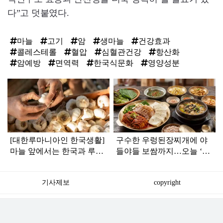
다”고 덧붙였다.
마늘
고기
암
생마늘
건강효과
콜레스테롤
혈압
심혈관건강
항산화
암예방
면역력
한국식문화
영양성분
탑
라
인
[대한루마니아인 한국생활]
구수한 우렁된장찌개에 야
마늘 앞에서는 한국과 루마
들야들 보쌈까지…오늘 ‘생
니아가 닮았다
생정보’ 맛집
기사제보
copyright