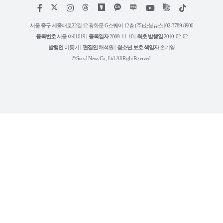
저
페
인
위
틱
작
이
스
키
톡
권
스
타
트
서울 중구 세종대로22길 12 광화문 G스퀘어 12층 (주)소셜뉴스 | 02-3789-8900
정
북
그
리
보
등록번호
서울 아01019 |
등록일자
2009. 11. 10 |
최초 발행일
2010. 02. 02
램
유
튜
발행인
이동기 |
편집인
채석원 |
청소년 보호 책임자
손기영
브
© Social News Co., Ltd. All Right Reserved.