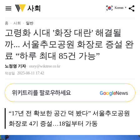
위
사회
menu
share
Korean
▼
키
트
리
홈
사회
일반
고령화 시대 '화장 대란' 해결될
까... 서울추모공원 화장로 증설 완
료 “하루 최대 85건 가능”
노정영 기자
story@wikitree.co.kr
2025-08-11 17:42
작성일
위키트리를 팔로우하세요
G
o
o
g
l
e
News
“17년 전 확보한 공간 덕 봤다” 서울추모공원
화장로 4기 증설…18일부터 가동