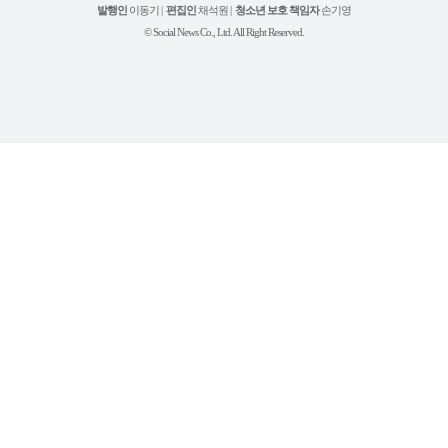
튜
발행인
이동기 |
편집인
채석원 |
청소년 보호 책임자
손기영
브
© Social News Co., Ltd. All Right Reserved.