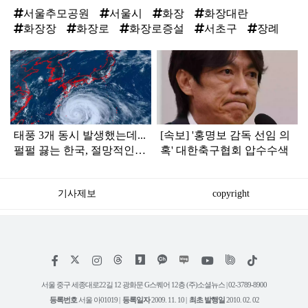
서울추모공원
서울시
화장
화장대란
화장장
화장로
화장로증설
서초구
장례
탑
라
인
태풍 3개 동시 발생했는데...
[속보] '홍명보 감독 선임 의
펄펄 끓는 한국, 절망적인
혹' 대한축구협회 압수수색
소식 떴다
기사제보
copyright
저
페
인
위
틱
작
이
스
키
톡
권
스
타
트
서울 중구 세종대로22길 12 광화문 G스퀘어 12층 (주)소셜뉴스 | 02-3789-8900
정
북
그
리
보
등록번호
서울 아01019 |
등록일자
2009. 11. 10 |
최초 발행일
2010. 02. 02
램
유