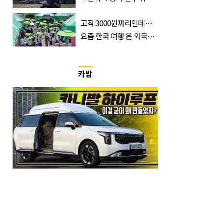
무슨 일?
고작 3000원짜리인데…
요즘 한국 여행 온 외국인
들 필수 구매템이라는 '이
것'
카밥