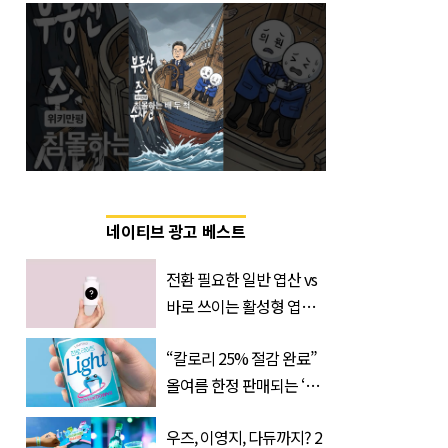
네이티브 광고 베스트
전환 필요한 일반 엽산 vs
바로 쓰이는 활성형 엽
산… 차이는?
“칼로리 25% 절감 완료”
‘Quatrefolic®’ 주목
올여름 한정 판매되는 ‘최
저 칼로리 소주’ 나왔다
우즈, 이영지, 다듀까지? 2