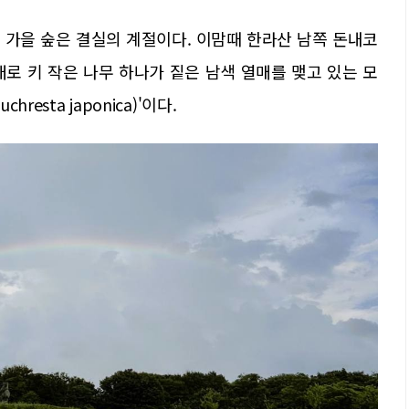
 가을 숲은 결실의 계절이다. 이맘때 한라산 남쪽 돈내코
로 키 작은 나무 하나가 짙은 남색 열매를 맺고 있는 모
resta japonica)'이다.