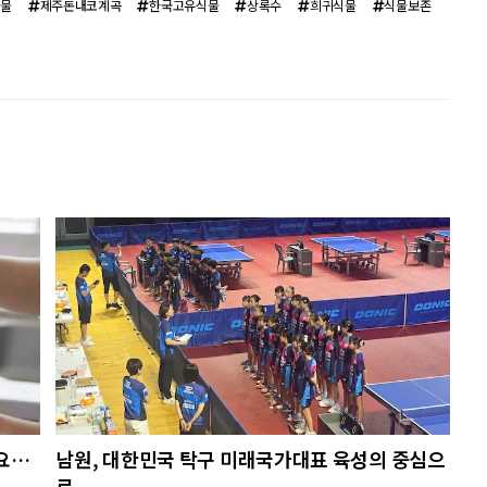
식물
제주돈내코계곡
한국고유식물
상록수
희귀식물
식물보존
요…
남원, 대한민국 탁구 미래국가대표 육성의 중심으
로