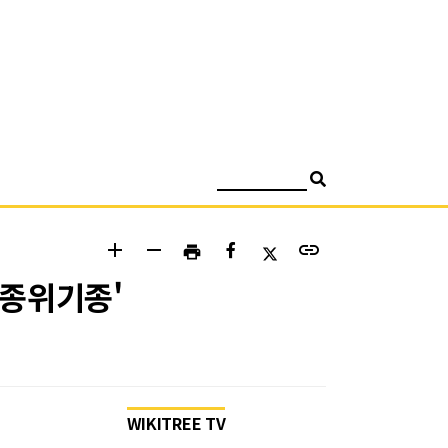
검색
add
remove
link
print
멸종위기종'
WIKITREE TV