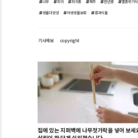
나무
희귀
희귀종
제주
만년콩
멸종위기
생물다양성
야생생물보호
콩과식물
기사제보
copyright
관련기사
집에 있는 지퍼백에 나무젓가락을 넣어 보세
살림이 한 단계 쉬워졌습니다