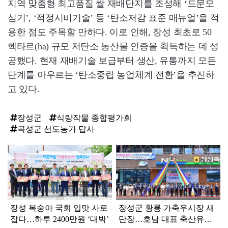
지역 맞춤형 최고품질 쌀 재배단지를 조성해 ‘드문모
심기’, ‘적정시비기술’ 등 ‘탄소저감 표준 매뉴얼’을 적
용한 점도 주목할 만하다. 이로 인해, 장성 최초로 50
헥타르(ha) 규모 저탄소 농산물 인증을 획득하는 데 성
공했다. 현재 재배기술 보급부터 생산, 유통까지 모든
단계를 아우르는 ‘탄소중립 농업체계 전환’을 추진하
고 있다.
장성군
식량작물 종합평가회
곡성군 선도농가 답사
탑
라
인
장성 복숭아 국회 입맛 사로
장성군 황룡 가축우시장 새
잡다…하루 2400만원 ‘대박’
단장…호남 대표 축산유통