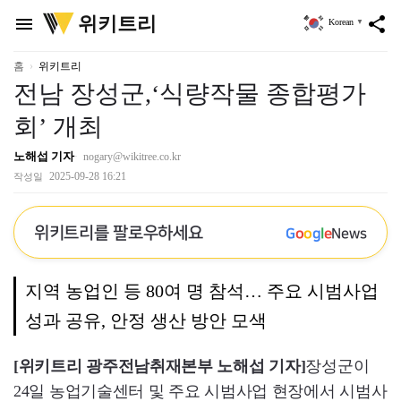
위
위키트리
menu
share
Korean
▼
키
트
리
홈
위키트리
전남 장성군,‘식량작물 종합평가
회’ 개최
노해섭 기자
nogary@wikitree.co.kr
2025-09-28 16:21
작성일
위키트리를 팔로우하세요
G
o
o
g
l
e
News
지역 농업인 등 80여 명 참석… 주요 시범사업
성과 공유, 안정 생산 방안 모색
[위키트리 광주전남취재본부 노해섭 기자]
장성군이
24일 농업기술센터 및 주요 시범사업 현장에서 시범사