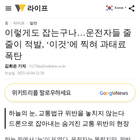
위
라이프
menu
share
Korean
▼
키
트
리
홈
라이프
일반
이렇게도 잡는구나…운전자들 줄
줄이 적발, ‘이것’에 찍혀 과태료
폭탄
김희은 기자
1127khe@wikitree.co.kr
2025-10-04 22:50
작성일
위키트리를 팔로우하세요
G
o
o
g
l
e
News
하늘의 눈, 교통법규 위반을 놓치지 않는다
드론으로 잡아내는 숨겨진 교통 위반의 현장
하늘 위에서 ‘눈’이 뜨였다. 운전자는 몰랐지만, 위반