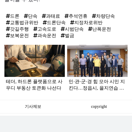
드론
단속
과태료
추석연휴
차량단속
교통법규위반
드론단속
지정차로위반
갓길주행
고속도로
시범단속
난폭운전
보복운전
과속운전
벌금
탑
라
인
테더, 하드론 플랫폼으로 사
민·관·군·경 힘 모아 시민 지
우디 부동산 토큰화 나선다
킨다…정읍시, 을지연습 총
점검
기사제보
copyright