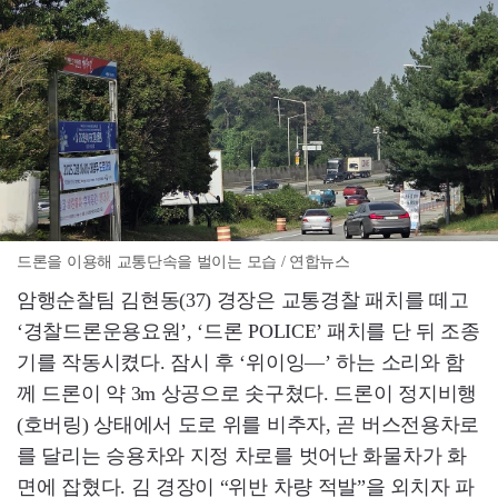
드론을 이용해 교통단속을 벌이는 모습 / 연합뉴스
암행순찰팀 김현동(37) 경장은 교통경찰 패치를 떼고
‘경찰드론운용요원’, ‘드론 POLICE’ 패치를 단 뒤 조종
기를 작동시켰다. 잠시 후 ‘위이잉―’ 하는 소리와 함
께 드론이 약 3m 상공으로 솟구쳤다. 드론이 정지비행
(호버링) 상태에서 도로 위를 비추자, 곧 버스전용차로
를 달리는 승용차와 지정 차로를 벗어난 화물차가 화
면에 잡혔다. 김 경장이 “위반 차량 적발”을 외치자 파