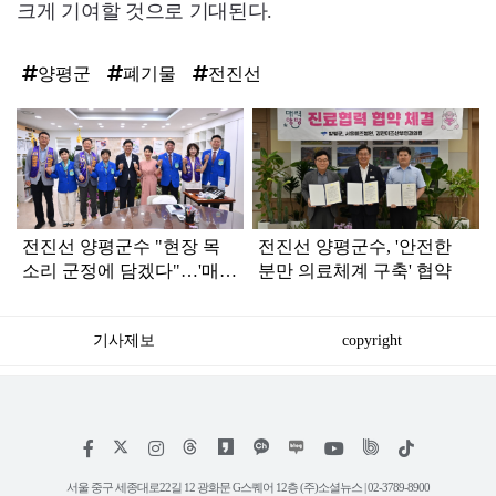
크게 기여할 것으로 기대된다.
양평군
폐기물
전진선
탑
라
인
전진선 양평군수 "현장 목
전진선 양평군수, '안전한
소리 군정에 담겠다"…'매력
분만 의료체계 구축' 협약
이음 소통의 장' 운영
기사제보
copyright
저
페
인
위
틱
작
이
스
키
톡
권
스
타
트
서울 중구 세종대로22길 12 광화문 G스퀘어 12층 (주)소셜뉴스 | 02-3789-8900
정