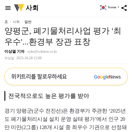
위
사회
menu
share
Korean
▼
키
트
리
홈
사회
일반
양평군, 폐기물처리사업 평가 '최
우수'...환경부 장관 표창
이상열 기자
sylee@wikitree.co.kr
2025-10-28 12:08
작성일
위키트리를 팔로우하세요
G
o
o
g
l
e
News
전국적으로도 높은 평가를 받아
경기 양평군(군수 전진선)은 환경부가 주관한 ‘2025년
도 폐기물처리시설 설치 운영 실태 평가’에서 인구 20
만 미만(2그룹) 128개 시설 중 최우수 기관으로 선정돼