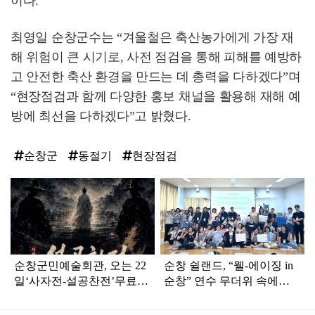
이다.
최영일 순창군수는 “겨울철은 축산농가에게 가장 재
해 위험이 큰 시기로, 사전 점검을 통해 피해를 예방하
고 안전한 축산 환경을 만드는 데 총력을 다하겠다”며
“현장점검과 함께 다양한 홍보 채널을 활용해 재해 예
방에 최선을 다하겠다”고 밝혔다.
순창군
동절기
현장점검
탑
라
인
순창군민예술회관, 오는 22
순창 쉴랜드, “웰-에이징 in
일‘사자전-설공찬전’무료
순창” 연수 무더위 속에도
공연
높은 호응속 진행