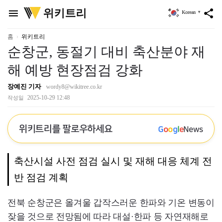
위
위키트리
menu
share
Korean
▼
키
트
리
홈
위키트리
순창군, 동절기 대비 축산분야 재
해 예방 현장점검 강화
장예진 기자
wordy8@wikitree.co.kr
2025-10-29 12:48
작성일
위키트리를 팔로우하세요
G
o
o
g
l
e
News
축산시설 사전 점검 실시 및 재해 대응 체계 전
반 점검 계획
전북 순창군은 올겨울 갑작스러운 한파와 기온 변동이
잦을 것으로 전망됨에 따라 대설·한파 등 자연재해로