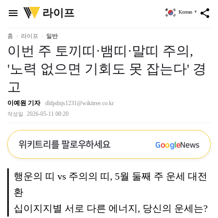
위
라이프
menu
share
Korean
▼
키
트
리
홈
라이프
일반
이번 주 토끼띠·뱀띠·말띠 주의,
'노력 없으면 기회도 못 잡는다' 경
고
이예원 기자
dldpdnjs1231@wikitree.co.kr
2026-05-11 00:20
작성일
위키트리를 팔로우하세요
G
o
o
g
l
e
News
행운의 띠 vs 주의의 띠, 5월 둘째 주 운세 대전
환
십이지지별 서로 다른 에너지, 당신의 운세는?