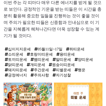
이번 주는 각 띠마다 매우 다른 에너지를 받게 될 것으
로 보인다. 긍정적인 기운을 받는 띠들은 이 시간을 충
분히 활용해 중요한 일들을 진행하는 것이 좋을 것이
며 주의가 필요한 띠들은 신중함과 인내심으로 이 기
간을 지혜롭게 헤쳐나간다면 더욱 성장할 수 있는 계
기가 될 것이다.
십이지지운세
05월11일~17일
쥐띠운세
소띠운세
호랑이띠운세
용띠운세
토끼띠운세
뱀띠운세
말띠운세
양띠운세
닭띠운세
개띠운세
원숭이띠운세
돼지띠운세
주간운세
띠별운세
행운
긍정에너지
주의사항
자기성찰
탑
라
인