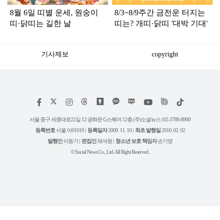
8월 6일 띠별 운세, 원숭이
8/3~8/9주간 금전운 터지는
띠·닭띠는 길한 날
띠는? 개띠·닭띠 '대박 기대'
기사제보
copyright
저
페
인
위
틱
작
이
스
키
톡
권
스
타
트
서울 중구 세종대로22길 12 광화문 G스퀘어 12층 (주)소셜뉴스 | 02-3789-8900
정
북
그
리
보
등록번호
서울 아01019 |
등록일자
2009. 11. 10 |
최초 발행일
2010. 02. 02
램
유
튜
발행인
이동기 |
편집인
채석원 |
청소년 보호 책임자
손기영
브
© Social News Co., Ltd. All Right Reserved.