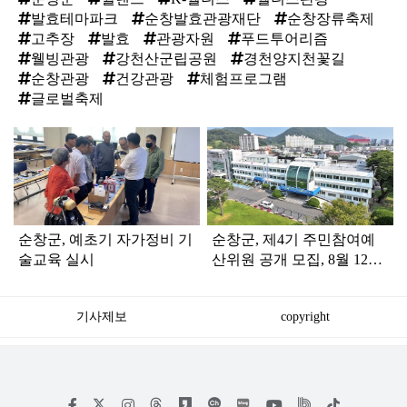
발효테마파크
순창발효관광재단
순창장류축제
고추장
발효
관광자원
푸드투어리즘
웰빙관광
강천산군립공원
경천양지천꽃길
순창관광
건강관광
체험프로그램
글로벌축제
탑
라
인
순창군, 예초기 자가정비 기
순창군, 제4기 주민참여예
술교육 실시
산위원 공개 모집, 8월 12일
까지 접수
기사제보
copyright
저
페
인
위
틱