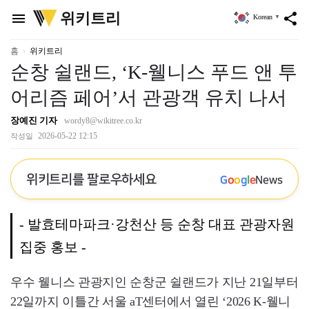
위
위키트리
menu
share
Korean
▼
키
트
리
홈
위키트리
순창 쉴랜드, ‘K-웰니스 푸드 앤 투
어리즘 페어’서 관광객 유치 나서
장예진 기자
wordy8@wikitree.co.kr
2026-05-22 12:15
작성일
위키트리를 팔로우하세요
G
o
o
g
l
e
News
- 발효테마파크·강천산 등 순창 대표 관광자원
집중 홍보 -
우수 웰니스 관광지인 순창군 쉴랜드가 지난 21일부터
22일까지 이틀간 서울 aT센터에서 열린 ‘2026 K-웰니