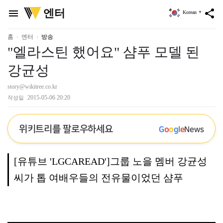
위
엔터
menu
share
Korean
▼
키
트
리
홈
엔터
방송
"엘라스틴 했어요" 샴푸 모델 된
강균성
story@wikitree.co.kr
2015-05-06 20:20
작성일
위키트리를 팔로우하세요
G
o
o
g
l
e
News
[유튜브 'LGCAREAD']그룹 노을 멤버 강균성
씨가 톱 여배우들의 전유물이었던 샴푸