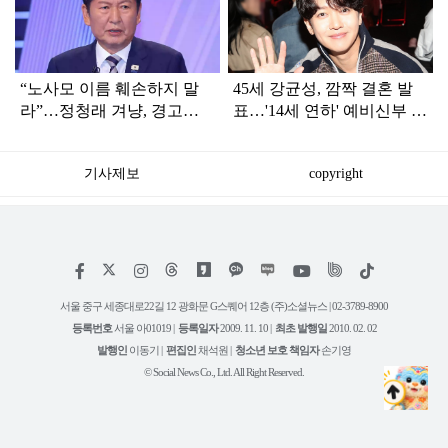
인
“노사모 이름 훼손하지 말
45세 강균성, 깜짝 결혼 발
라”…정청래 겨냥, 경고장
표…'14세 연하' 예비신부 정
세게 날린 인물 정체
체는 놀랍게도…
기사제보
copyright
저
페
인
위
틱
작
이
스
키
톡
권
스
타
트
서울 중구 세종대로22길 12 광화문 G스퀘어 12층 (주)소셜뉴스 | 02-3789-8900
정
북
그
리
보
등록번호
서울 아01019 |
등록일자
2009. 11. 10 |
최초 발행일
2010. 02. 02
램
유
튜
발행인
이동기 |
편집인
채석원 |
청소년 보호 책임자
손기영
브
© Social News Co., Ltd. All Right Reserved.