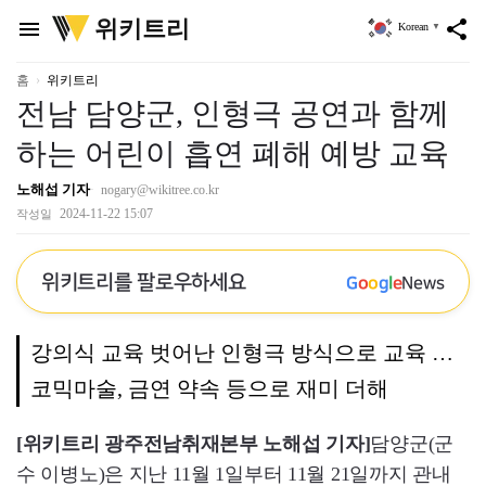
위
위키트리
menu
share
Korean
▼
키
트
리
홈
위키트리
전남 담양군, 인형극 공연과 함께
하는 어린이 흡연 폐해 예방 교육
노해섭 기자
nogary@wikitree.co.kr
2024-11-22 15:07
작성일
위키트리를 팔로우하세요
G
o
o
g
l
e
News
강의식 교육 벗어난 인형극 방식으로 교육 …
코믹마술, 금연 약속 등으로 재미 더해
[위키트리 광주전남취재본부 노해섭 기자]
담양군(군
수 이병노)은 지난 11월 1일부터 11월 21일까지 관내