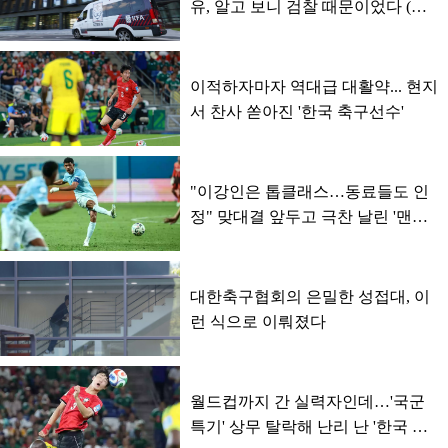
유, 알고 보니 검찰 때문이었다 (이
유)
이적하자마자 역대급 대활약... 현지
서 찬사 쏟아진 '한국 축구선수'
"이강인은 톱클래스…동료들도 인
정" 맞대결 앞두고 극찬 날린 '맨시
티 축구 선수'
대한축구협회의 은밀한 성접대, 이
런 식으로 이뤄졌다
월드컵까지 간 실력자인데…'국군
특기' 상무 탈락해 난리 난 '한국 국