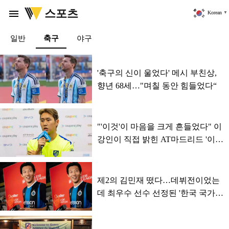
위
스포츠
menu
Korean
▼
키
트
리
일반
축구
야구
Item
스
1
포
of
츠
'축구의 신이 울었다' 메시 부친상,
3
축
향년 68세…"며칠 동안 힘들었다“
구
기
사
목
록
"'이것'이 마음을 크게 흔들었다" 이
강인이 직접 밝힌 AT마드리드 '이적
이유'
제2의 김민재 떴다…데뷔전이었는
데 최우수 선수 선정된 '한국 국가대
표' (활약상)