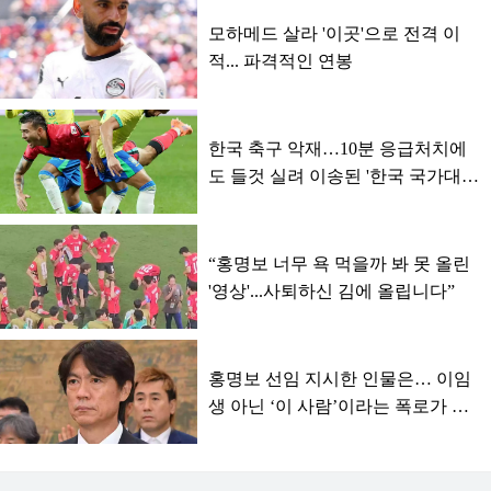
모하메드 살라 '이곳'으로 전격 이
적... 파격적인 연봉
한국 축구 악재…10분 응급처치에
도 들것 실려 이송된 '한국 국가대
표'
“홍명보 너무 욕 먹을까 봐 못 올린
'영상'...사퇴하신 김에 올립니다”
홍명보 선임 지시한 인물은… 이임
생 아닌 ‘이 사람’이라는 폭로가 터
졌다