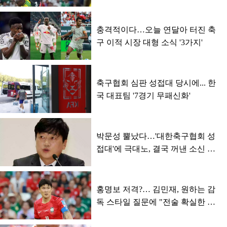
가대표'
충격적이다…오늘 연달아 터진 축
구 이적 시장 대형 소식 '3가지'
축구협회 심판 성접대 당시에... 한
국 대표팀 '7경기 무패신화'
박문성 뿔났다…'대한축구협회 성
접대'에 극대노, 결국 꺼낸 소신 발
언
홍명보 저격?… 김민재, 원하는 감
독 스타일 질문에 "전술 확실한 감
독 원해"