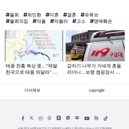
율희
최민환
이혼
결혼
유튜브
율희의집
악플
악플러
고소
명예훼손
탑
라
인
태풍 찬홈 북상 중... “제발
갑자기 나무가 거세게 흔들
한국으로 태풍 와달라” 말
리더니…보령 캠핑장서 일
나오는 이유
가족 등 7명 병원행
기사제보
copyright
저
페
인
위
틱
작
이
스
키
톡
권
스
타
트
서울 중구 세종대로22길 12 광화문 G스퀘어 12층 (주)소셜뉴스 | 02-3789-8900