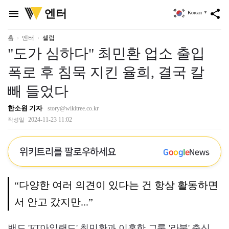
위
엔터
menu
share
Korean
▼
키
트
리
홈
엔터
셀럽
"도가 심하다" 최민환 업소 출입
폭로 후 침묵 지킨 율희, 결국 칼
빼 들었다
한소원 기자
story@wikitree.co.kr
2024-11-23 11:02
작성일
위키트리를 팔로우하세요
G
o
o
g
l
e
News
“다양한 여러 의견이 있다는 건 항상 활동하면
서 안고 갔지만...”
밴드 'FT아일랜드' 최민환과 이혼한 그룹 '라붐' 출신