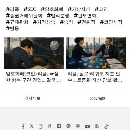
리플
SEC
암호화폐
가상자산
코인
증권거래위원회
법적분쟁
판도변화
규제완화
가격상승
승리
전환점
코인시장
반등
탑
라
인
암호화폐(코인) 리플, 극심
리플, 질로·리퀴도 지분 인
한 항복 구간 진입... 결국 1
수…토큰화 자산 담보 활용
달러 밑으로 추락하나
열다
기사제보
copyright
저
페
인
위
틱
작