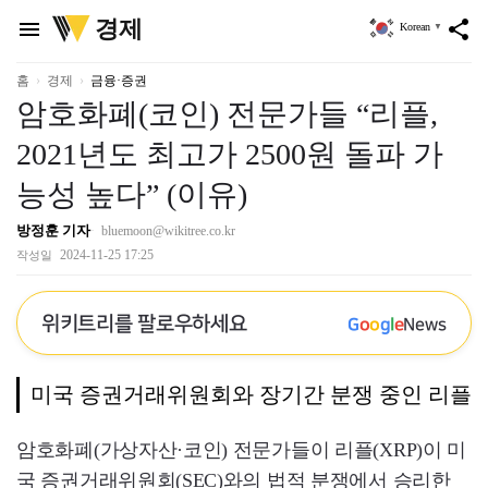
위
경제
menu
share
Korean
▼
키
트
리
홈
경제
금융·증권
암호화폐(코인) 전문가들 “리플,
2021년도 최고가 2500원 돌파 가
능성 높다” (이유)
방정훈 기자
bluemoon@wikitree.co.kr
2024-11-25 17:25
작성일
위키트리를 팔로우하세요
G
o
o
g
l
e
News
미국 증권거래위원회와 장기간 분쟁 중인 리플
암호화폐(가상자산·코인) 전문가들이 리플(XRP)이 미
국 증권거래위원회(SEC)와의 법적 분쟁에서 승리한