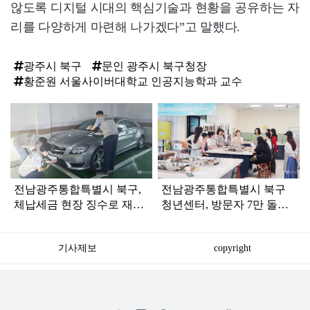
않도록 디지털 시대의 핵심기술과 현황을 공유하는 자
리를 다양하게 마련해 나가겠다”고 말했다.
광주시 북구
문인 광주시 북구청장
황준원 서울사이버대학교 인공지능학과 교수
탑
라
인
전남광주통합특별시 북구,
전남광주통합특별시 북구
체납세금 현장 징수로 재정
청년센터, 방문자 7만 돌파
건전성 높인다
'청년 둥지' 우뚝
기사제보
copyright
저