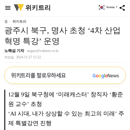
위
위키트리
menu
share
Korean
▼
키
트
리
홈
위키트리
광주시 북구, 명사 초청 ‘4차 산업
혁명 특강’ 운영
노해섭 기자
nogary@wikitree.co.kr
2024-11-27 12:22
작성일
위키트리를 팔로우하세요
G
o
o
g
l
e
News
12월 9일 북구청에 ‘미래캐스터’ 창직자 ‘황준
원 교수’ 초청
‘AI 시대, 내가 상상할 수 있는 최고의 미래’ 주
제 특별강연 진행