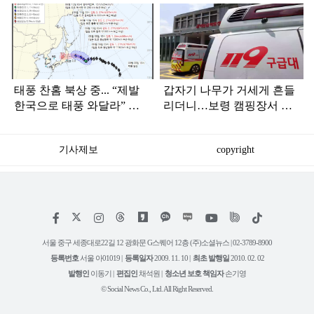
탑
라
인
태풍 찬홈 북상 중... “제발
갑자기 나무가 거세게 흔들
한국으로 태풍 와달라” 말
리더니…보령 캠핑장서 일
나오는 이유
가족 등 7명 병원행
기사제보
copyright
저
페
인
위
틱
작
이
스
키
톡
권
스
타
트
서울 중구 세종대로22길 12 광화문 G스퀘어 12층 (주)소셜뉴스 | 02-3789-8900
정
북
그
리
보
등록번호
서울 아01019 |
등록일자
2009. 11. 10 |
최초 발행일
2010. 02. 02
램
유
튜
발행인
이동기 |
편집인
채석원 |
청소년 보호 책임자
손기영
브
© Social News Co., Ltd. All Right Reserved.