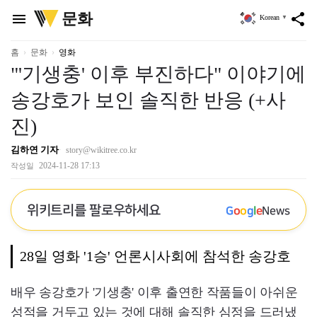
위
문화
menu
share
Korean
▼
키
트
리
홈
문화
영화
"'기생충' 이후 부진하다" 이야기에
송강호가 보인 솔직한 반응 (+사
진)
김하연 기자
story@wikitree.co.kr
2024-11-28 17:13
작성일
위키트리를 팔로우하세요
G
o
o
g
l
e
News
28일 영화 '1승' 언론시사회에 참석한 송강호
배우 송강호가 '기생충' 이후 출연한 작품들이 아쉬운
성적을 거두고 있는 것에 대해 솔직한 심정을 드러냈