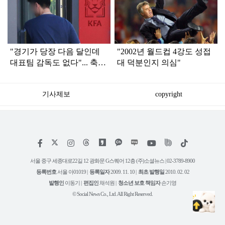
라
인
"경기가 당장 다음 달인데
"2002년 월드컵 4강도 성접
대표팀 감독도 없다"... 축구
대 덕분인지 의심"
협회 현재 상황
기사제보
copyright
저
페
인
위
틱
작
이
스
키
톡
권
스
타
트
서울 중구 세종대로22길 12 광화문 G스퀘어 12층 (주)소셜뉴스 | 02-3789-8900
정
북
그
리
보
등록번호
서울 아01019 |
등록일자
2009. 11. 10 |
최초 발행일
2010. 02. 02
램
유
튜
발행인
이동기 |
편집인
채석원 |
청소년 보호 책임자
손기영
브
© Social News Co., Ltd. All Right Reserved.