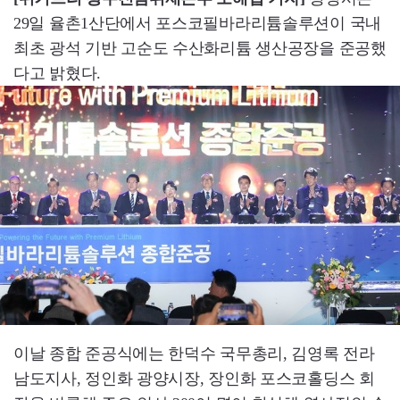
29일 율촌1산단에서 포스코필바라리튬솔루션이 국내
최초 광석 기반 고순도 수산화리튬 생산공장을 준공했
다고 밝혔다.
이날 종합 준공식에는 한덕수 국무총리, 김영록 전라
남도지사, 정인화 광양시장, 장인화 포스코홀딩스 회