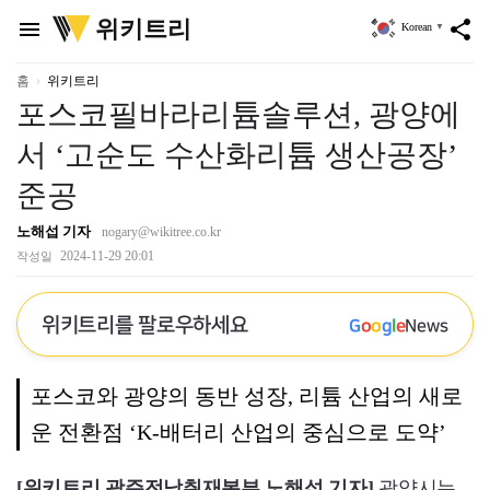
위
위키트리
menu
share
Korean
▼
키
트
리
홈
위키트리
포스코필바라리튬솔루션, 광양에
서 ‘고순도 수산화리튬 생산공장’
준공
노해섭 기자
nogary@wikitree.co.kr
2024-11-29 20:01
작성일
위키트리를 팔로우하세요
G
o
o
g
l
e
News
포스코와 광양의 동반 성장, 리튬 산업의 새로
운 전환점 ‘K-배터리 산업의 중심으로 도약’
[위키트리 광주전남취재본부 노해섭 기자]
광양시는