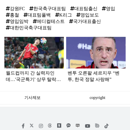
강원FC
한국축구대표팀
대표팀출신
영입
홍철
대표팀풀백
K리그
영입보도
영입임박
메디컬테스트
국가대표출신
대한민국축구대표팀
탑
라
인
월드컵까지 간 실력자인
벤투 오른팔 세르지우 “벤
데…'국군특기' 상무 탈락해
투, 한국 정말 사랑해”
난리 난 '한국 국가대표'
기사제보
copyright
저
페
인
위
틱
작