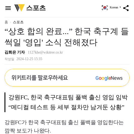
위
스포츠
menu
share
Korean
▼
키
트
리
홈
스포츠
“상호 합의 완료...” 한국 축구계 들
썩일 '영입' 소식 전해졌다
김희은 기자
1127khe@wikitree.co.kr
2024-12-25 15:35
작성일
위키트리를 팔로우하세요
G
o
o
g
l
e
News
강원FC, 한국 축구대표팀 풀백 출신 영입 임박
“메디컬 테스트 등 세부 절차만 남겨둔 상황”
강원FC가 한국 축구대표팀 출신 풀백을 영입한다는
깜짝 보도가 나왔다.