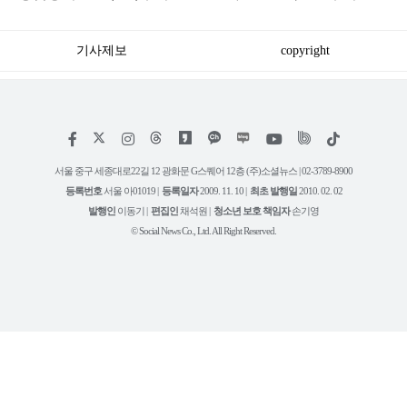
매 시작하는 '신제품'
원 가능한 ‘이 대학’
기사제보
copyright
저
페
인
위
틱
작
이
스
키
톡
권
스
타
트
서울 중구 세종대로22길 12 광화문 G스퀘어 12층 (주)소셜뉴스 | 02-3789-8900
정
북
그
리
보
등록번호
서울 아01019 |
등록일자
2009. 11. 10 |
최초 발행일
2010. 02. 02
램
유
튜
발행인
이동기 |
편집인
채석원 |
청소년 보호 책임자
손기영
브
© Social News Co., Ltd. All Right Reserved.