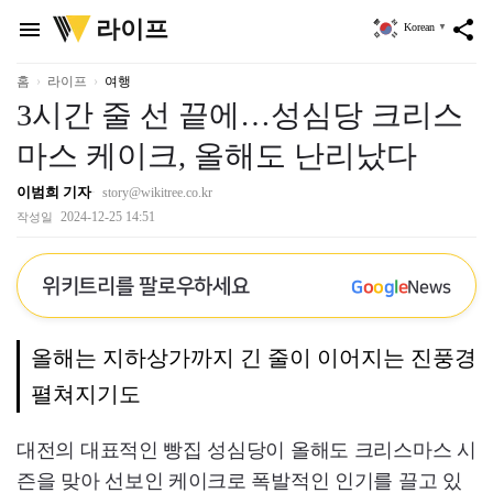
위
라이프
menu
share
Korean
▼
키
트
리
홈
라이프
여행
3시간 줄 선 끝에…성심당 크리스
마스 케이크, 올해도 난리났다
이범희 기자
story@wikitree.co.kr
2024-12-25 14:51
작성일
위키트리를 팔로우하세요
G
o
o
g
l
e
News
올해는 지하상가까지 긴 줄이 이어지는 진풍경
펼쳐지기도
대전의 대표적인 빵집 성심당이 올해도 크리스마스 시
즌을 맞아 선보인 케이크로 폭발적인 인기를 끌고 있