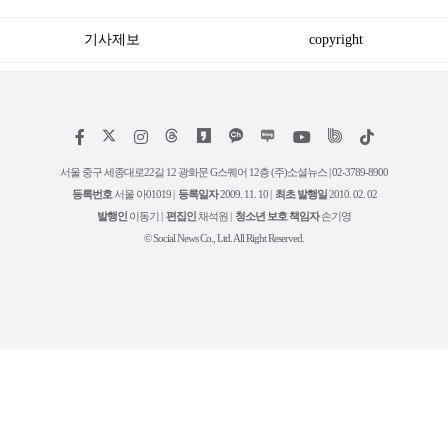
기사제보
copyright
저
페
인
위
틱
작
이
스
키
톡
권
스
타
트
서울 중구 세종대로22길 12 광화문 G스퀘어 12층 (주)소셜뉴스 | 02-3789-8900
정
북
그
리
보
등록번호
서울 아01019 |
등록일자
2009. 11. 10 |
최초 발행일
2010. 02. 02
램
유
튜
발행인
이동기 |
편집인
채석원 |
청소년 보호 책임자
손기영
브
© Social News Co., Ltd. All Right Reserved.