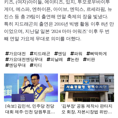
키즈, (여자)아이들, 에이티즈, 있지, 투모로우바이투
게더, 에스파, 엔하이픈, 아이브, 엔믹스, 르세라핌, 뉴
진스 등 총 29팀이 출연해 연말 축제의 장을 빛냈다.
특히 지드래곤의 출연은 2016년 빅뱅 활동 이후 8년 만
이었으며, 지난달 일본 '2024 마마 어워즈' 이후 두 번
째 연말 가요제 무대로 의미를 더했다.
가요대전
지드래곤
엔딩
파워
삐딱하게
가요대전엔딩무대
피날레
논란
비판
엔딩무대
지디
탑
라
인
[속보] 김민석, 민주당 전당
'김부장' 공동 제작사 판타지
대회 제주·인천 당원투표서
오 회장, 자본시장법 위반
승리로 1위 탈환
혐의로 피소됐다