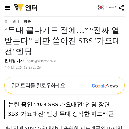
위
엔터
menu
share
Korean
▼
키
트
리
홈
엔터
방송
“무대 끝나기도 전에…” “진짜 열
받는다” 비판 쏟아진 SBS '가요대
전' 엔딩
윤희정 기자
hjyun@wikitree.co.kr
2024-12-25 23:29
작성일
위키트리를 팔로우하세요
G
o
o
g
l
e
News
논란 중인 '2024 SBS 가요대전' 엔딩 장면
SBS '가요대전' 엔딩 무대 장식한 지드래곤
8년 만에 SBS '가요대전'에 출연한 지드래곤의 마지막