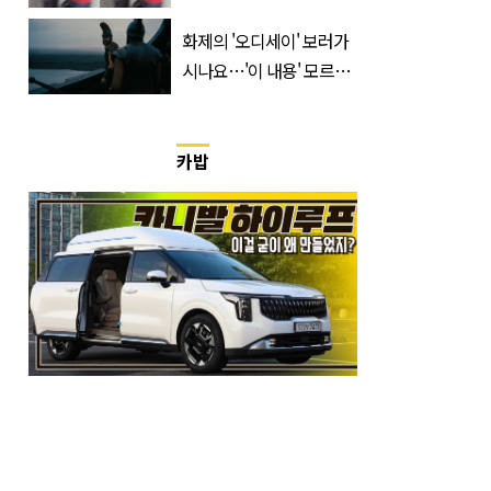
국'에서 덜미 잡혔다
화제의 '오디세이' 보러가
시나요…'이 내용' 모르고
가면 절반만 보입니다
카밥