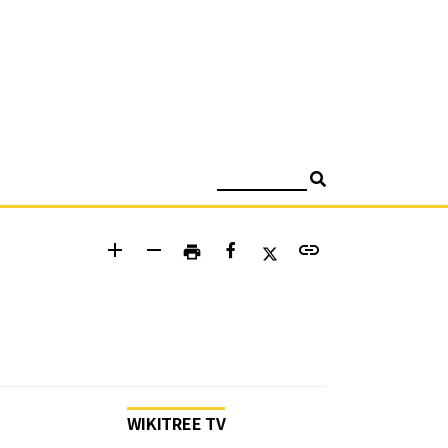
검색
add
remove
link
print
WIKITREE TV