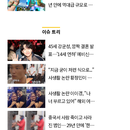
년 만에 역대급 규모로 돌
아온 ‘이슬라이브 페스티
벌’
이슈 트리
45세 강균성, 깜짝 결혼 발
표…'14세 연하' 예비신부
정체는 놀랍게도…
“지금 굳이 저런 식으로...”
사생활 논란 황정민이 곧
출연할 예능 예고편 논란
사생활 논란 이이경, "나
너 부르고 있어" 해외 여배
우와 스킨십 근황 포착
중국서 사람 죽이고 사라
진 범인… 29년 만에 '한