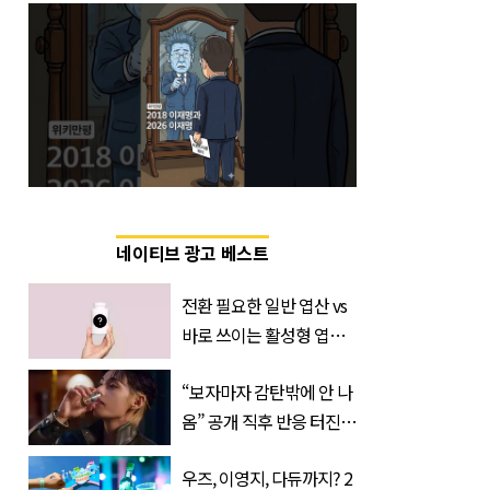
네이티브 광고 베스트
전환 필요한 일반 엽산 vs
바로 쓰이는 활성형 엽
산… 차이는?
“보자마자 감탄밖에 안 나
‘Quatrefolic®’ 주목
옴” 공개 직후 반응 터진
진로 뷔 캠페인 영상
우즈, 이영지, 다듀까지? 2