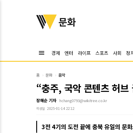
위키트리
문화
menu
경제
엔터
라이프
스포츠
사회
정
홈
문화
음악
“충주, 국악 콘텐츠 허브
장해순 기자
hchang0793@wikitree.co.kr
2025-01-14 22:12
작성일
3전 4기의 도전 끝에 충북 유일의 문