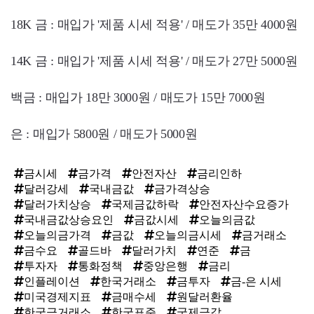
18K 금 : 매입가 '제품 시세 적용' / 매도가 35만 4000원
14K 금 : 매입가 '제품 시세 적용' / 매도가 27만 5000원
백금 : 매입가 18만 3000원 / 매도가 15만 7000원
은 : 매입가 5800원 / 매도가 5000원
금시세
금가격
안전자산
금리인하
달러강세
국내금값
금가격상승
달러가치상승
국제금값하락
안전자산수요증가
국내금값상승요인
금값시세
오늘의금값
오늘의금가격
금값
오늘의금시세
금거래소
금수요
골드바
달러가치
연준
금
투자자
통화정책
중앙은행
금리
인플레이션
한국거래소
금투자
금-은 시세
미국경제지표
금매수세
원달러환율
한국금거래소
한국표준
국제금값