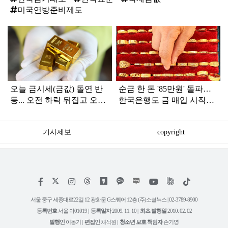
미국연방준비제도
탑
라
인
오늘 금시세(금값) 돌연 반
순금 한 돈 '85만원' 돌파…
등... 오전 하락 뒤집고 오후
한국은행도 금 매입 시작했
상승한 이유
다
기사제보
copyright
저
페
인
위
틱
작
이
스
키
톡
권
스
타
트
서울 중구 세종대로22길 12 광화문 G스퀘어 12층 (주)소셜뉴스 | 02-3789-8900
정
북
그
리
보
등록번호
서울 아01019 |
등록일자
2009. 11. 10 |
최초 발행일
2010. 02. 02
램
유
튜
발행인
이동기 |
편집인
채석원 |
청소년 보호 책임자
손기영