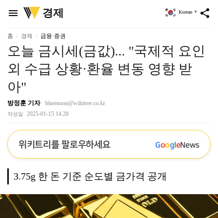
위
경제
menu
share
Korean
▼
키
트
리
홈
경제
금융·증권
오늘 금시세(금값)... "국제적 요인
외 수급 상황·환율 변동 영향 받
아"
방정훈 기자
bluemoon@wikitree.co.kr
2025-01-15 14:28
작성일
위키트리를 팔로우하세요
G
o
o
g
l
e
News
3.75g 한 돈 기준 순도별 금가격 공개