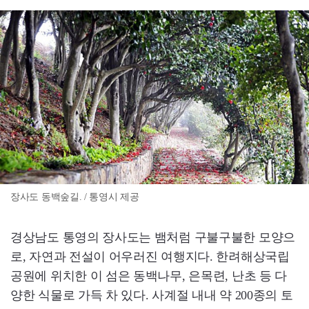
장사도 동백숲길. / 통영시 제공
경상남도 통영의 장사도는 뱀처럼 구불구불한 모양으
로, 자연과 전설이 어우러진 여행지다. 한려해상국립
공원에 위치한 이 섬은 동백나무, 은목련, 난초 등 다
양한 식물로 가득 차 있다. 사계절 내내 약 200종의 토