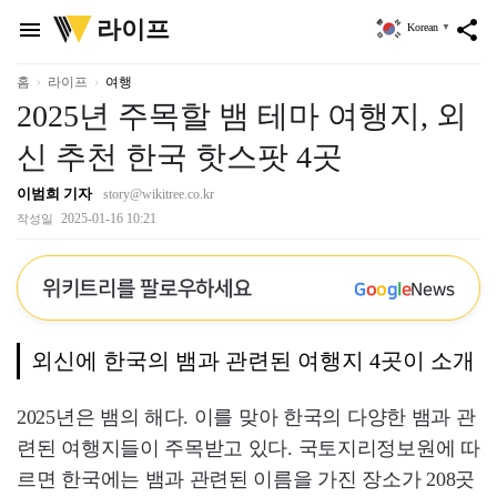
위
라이프
menu
share
Korean
▼
키
트
리
홈
라이프
여행
2025년 주목할 뱀 테마 여행지, 외
신 추천 한국 핫스팟 4곳
이범희 기자
story@wikitree.co.kr
2025-01-16 10:21
작성일
위키트리를 팔로우하세요
G
o
o
g
l
e
News
외신에 한국의 뱀과 관련된 여행지 4곳이 소개
2025년은 뱀의 해다. 이를 맞아 한국의 다양한 뱀과 관
련된 여행지들이 주목받고 있다. 국토지리정보원에 따
르면 한국에는 뱀과 관련된 이름을 가진 장소가 208곳