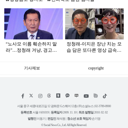
탑
라
인
“노사모 이름 훼손하지 말
정청래-이지은 장난 치는 모
라”…정청래 겨냥, 경고장
습 담은 또다른 영상 급속
세게 날린 인물 정체
확산
기사제보
copyright
저
페
인
위
틱
작
이
스
키
톡
권
스
타
트
서울 중구 세종대로22길 12 광화문 G스퀘어 12층 (주)소셜뉴스 | 02-3789-8900
정
북
그
리
보
등록번호
서울 아01019 |
등록일자
2009. 11. 10 |
최초 발행일
2010. 02. 02
램
유
튜
발행인
이동기 |
편집인
채석원 |
청소년 보호 책임자
손기영
브
© Social News Co., Ltd. All Right Reserved.