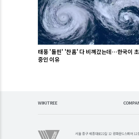
태풍 '돌핀' '찬홈' 다 비껴갔는데…한국이 
중인 이유
WIKITREE
COMPA
서울 중구 세종대로22길 12 광화문G스퀘어 12층 (주)소