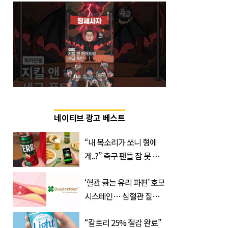
네이티브 광고 베스트
“내 목소리가 쏘니 형에
게..?” 축구 팬들 잠 못 들
게 할 테라의 역대급 이벤
‘혈관 긁는 유리 파편’ 호모
트
시스테인… 심혈관 질환
으로 사망 위험 부른다
“칼로리 25% 절감 완료”