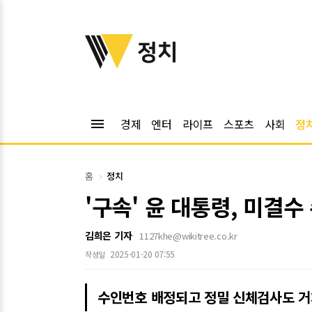
위키트리
정치
menu
경제
엔터
라이프
스포츠
사회
정
홈
정치
'구속' 윤 대통령, 미결수
김희은 기자
1127khe@wikitree.co.kr
2025-01-20 07:55
작성일
수인번호 배정되고 정밀 신체검사도 