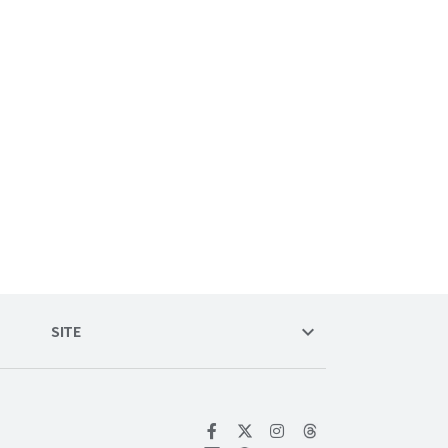
keyboard_arrow_down
SITE
위키트리 페이스북
위키트리 인스타그램