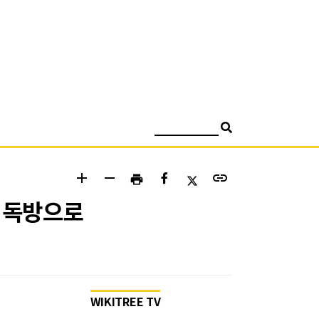
검색
add
remove
link
print
후 독방으로
WIKITREE TV