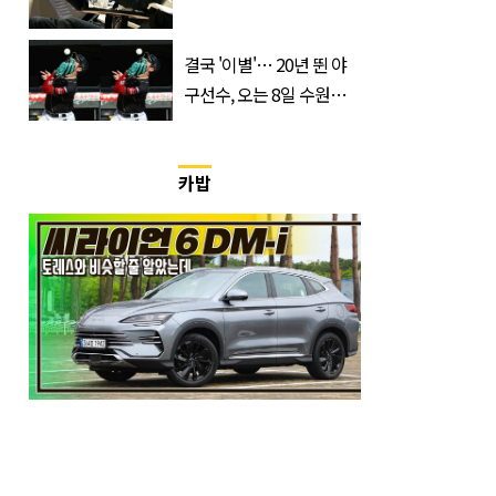
급속 확산
결국 '이별'… 20년 뛴 야
구선수, 오는 8일 수원서
마지막 선언
카밥