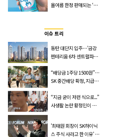
올여름 한정 판매되는 ‘최
저 칼로리 소주’ 나왔다
이슈 트리
동탄 대단지 입주…'금강
펜테리움 6차 센트럴파크'
무순위 청약 시작, 분양가
“배당금 1주당 1500원”…
는?
SK 중간배당 확정, 지급일
과 대상은?
“지금 굳이 저런 식으로...”
사생활 논란 황정민이 곧
출연할 예능 예고편 논란
'최태원 회장이 SK하이닉
스 주식 사라고 한 이유' 글