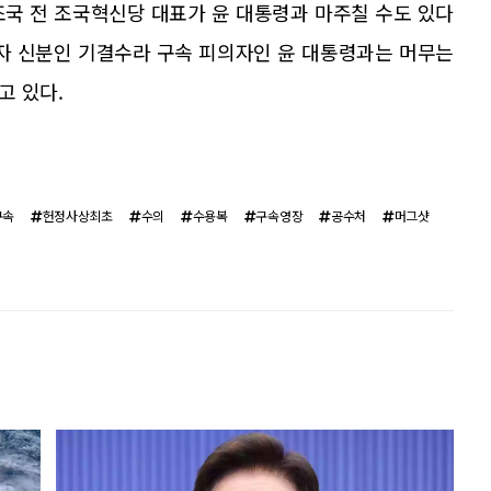
조국 전 조국혁신당 대표가 윤 대통령과 마주칠 수도 있다
형자 신분인 기결수라 구속 피의자인 윤 대통령과는 머무는
고 있다.
구속
헌정사상최초
수의
수용복
구속영장
공수처
머그샷