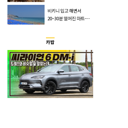
반응 폭발한 사연의 정체
비키니 입고 해변서
20~30분 떨어진 마트·주
거지 이동 피서객 목격담
속출, 반응 폭발
카밥