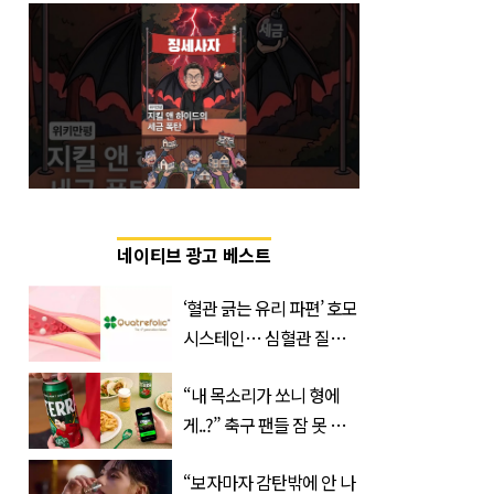
네이티브 광고 베스트
‘혈관 긁는 유리 파편’ 호모
시스테인… 심혈관 질환
으로 사망 위험 부른다
“내 목소리가 쏘니 형에
게..?” 축구 팬들 잠 못 들
게 할 테라의 역대급 이벤
“보자마자 감탄밖에 안 나
트