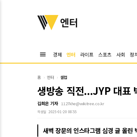
위키트리
엔터
menu
경제
엔터
라이프
스포츠
사회
정
홈
엔터
셀럽
생방송 직전...JYP 대표
김희은 기자
1127khe@wikitree.co.kr
2025-01-20 08:55
작성일
새벽 장문의 인스타그램 심경 글 올린