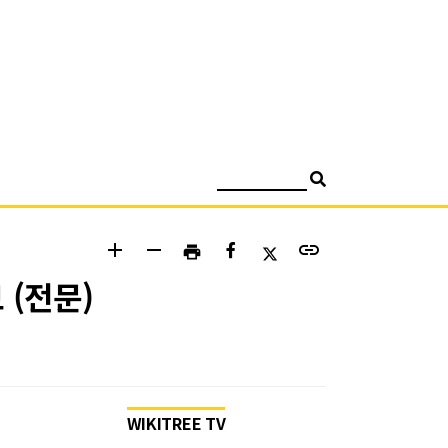
검색
add
remove
link
print
 (전문)
WIKITREE TV