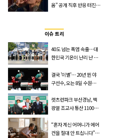
옴” 공개 직후 반응 터진
진로 뷔 캠페인 영상
이슈 트리
40도 넘는 폭염 속출…대
한민국 기온이 난리 난 이
유, 사진 1장으로 설명 가
능
결국 '이별'… 20년 뛴 야
구선수, 오는 8일 수원서
마지막 선언
렛츠런파크 부산경남, 백
광열 조교사 통산 1100
승…부경 역사 새로 썼다
“혼자 계신 어머니가 에어
컨을 절대 안 트십니다”…