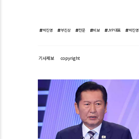
박진영
부친상
전문
비보
JYP대표
박진영
기사제보
copyright
관련기사