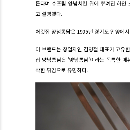
든다며 슈프림 양념치킨 위에 뿌려진 하얀
고 설명했다.
처갓집 양념통닭은 1995년 경기도 안양에서
이 브랜드는 창업자인 김영철 대표가 고유한
집 양념통닭은 '양념통닭'이라는 독특한 메뉴
삭한 튀김으로 유명하다.