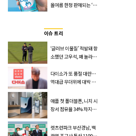
올여름 한정 판매되는 ‘최
저 칼로리 소주’ 나왔다
이슈 트리
‘글러브 이물질’ 적발돼 항
소했던 고우석, 꽤 놀라운
소식 전해졌다
다이소가 또 품절 대란…
역대급 무더위에 대박 난
'초가성비 템'
애플 첫 폴더블폰, 니치 시
장서 점유율 34% 차지할
듯
렛츠런파크 부산경남, 백
광열 조교사 통산 1100