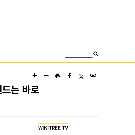
검색
add
remove
link
print
랜드는 바로
WIKITREE TV