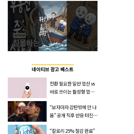
네이티브 광고 베스트
전환 필요한 일반 엽산 vs
바로 쓰이는 활성형 엽
산… 차이는?
“보자마자 감탄밖에 안 나
‘Quatrefolic®’ 주목
옴” 공개 직후 반응 터진
진로 뷔 캠페인 영상
“칼로리 25% 절감 완료”