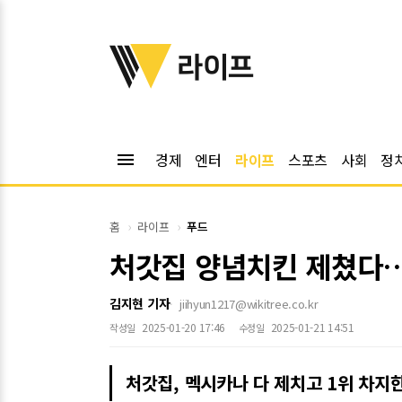
위키트리
라이프
menu
경제
엔터
라이프
스포츠
사회
정
홈
라이프
푸드
처갓집 양념치킨 제쳤다…
김지현 기자
jiihyun1217@wikitree.co.kr
2025-01-20 17:46
2025-01-21 14:51
작성일
수정일
처갓집, 멕시카나 다 제치고 1위 차지