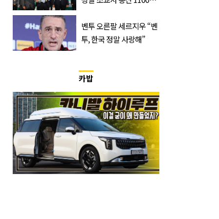
승…부경 역사 새로 썼다
벤투 오른팔 세르지우 “벤
투, 한국 정말 사랑해”
카밥