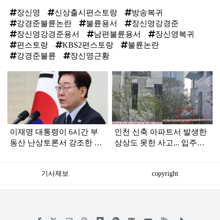
장신영
신상출시편스토랑
방송복귀
강경준불륜논란
불륜용서
장신영강경준
장신영강경준용서
남편불륜용서
장신영복귀
편스토랑
KBS2편스토랑
불륜논란
강경준불륜
장신영근황
탑
라
인
이재명 대통령이 6시간 부
인천 신축 아파트서 발생한
동산 난상토론서 강조한 내
상상도 못한 사고... 입주민
용... 13일 최종 대책 발표되
아닌 사람들마저 '충격'
나
기사제보
copyright
저