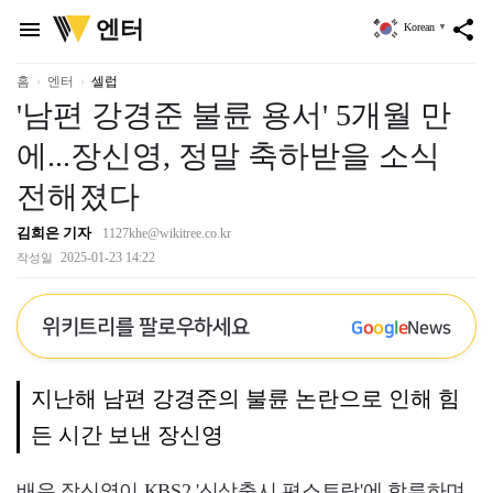
위
엔터
menu
share
Korean
▼
키
트
리
홈
엔터
셀럽
'남편 강경준 불륜 용서' 5개월 만
에...장신영, 정말 축하받을 소식
전해졌다
김희은 기자
1127khe@wikitree.co.kr
2025-01-23 14:22
작성일
위키트리를 팔로우하세요
G
o
o
g
l
e
News
지난해 남편 강경준의 불륜 논란으로 인해 힘
든 시간 보낸 장신영
배우 장신영이 KBS2 '신상출시 편스토랑'에 합류하며