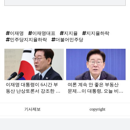
이재명
이재명대표
지지율
지지율하락
민주당지지율하락
더불어민주당
탑
라
인
이재명 대통령이 6시간 부
여론 계속 안 좋은 부동산
동산 난상토론서 강조한 내
문제…이 대통령, 오늘 비공
용... 13일 최종 대책 발표되
개로 ‘이것’ 진행한다
나
기사제보
copyright