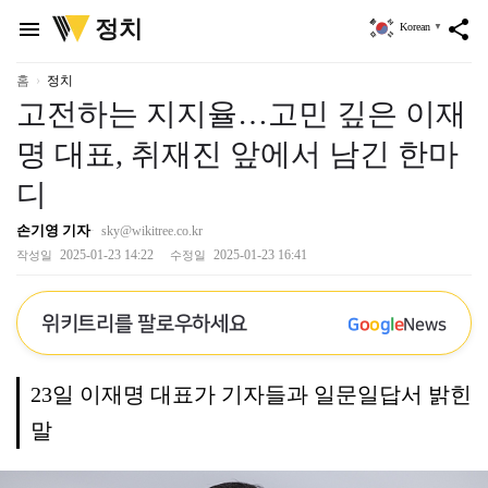
위
정치
menu
share
Korean
▼
키
트
리
홈
정치
고전하는 지지율…고민 깊은 이재
명 대표, 취재진 앞에서 남긴 한마
디
손기영 기자
sky@wikitree.co.kr
2025-01-23 14:22
2025-01-23 16:41
작성일
수정일
위키트리를 팔로우하세요
G
o
o
g
l
e
News
23일 이재명 대표가 기자들과 일문일답서 밝힌
말