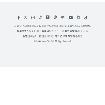
저
페
인
위
틱
작
이
스
키
톡
권
스
타
트
서울 중구 세종대로22길 12 광화문 G스퀘어 12층 (주)소셜뉴스 | 02-3789-8900
정
북
그
리
보
등록번호
서울 아01019 |
등록일자
2009. 11. 10 |
최초 발행일
2010. 02. 02
램
유
튜
발행인
이동기 |
편집인
채석원 |
청소년 보호 책임자
손기영
브
© Social News Co., Ltd. All Right Reserved.