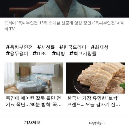
드라마 '옥씨부인전' 15회 스페셜 선공개 영상 장면 / '옥씨부인전' 네이
버 TV
옥씨부인전
시청률
한국드라마
화제성
용두용미
JTBC
티빙
최고시청률
탑
라
인
폭염에 에어컨 잘못 틀면 전
한국서 가장 유명한 '보쌈'
기료 폭탄…'90분 법칙' 꼭
브랜드... 오늘 갑자기 전해
확인하세요
진 안 좋은 소식
기사제보
copyright