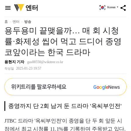
위
엔터
menu
share
Korean
▼
키
트
리
홈
엔터
방송
용두용미 끝맺을까… 매 회 시청
률·화제성 씹어 먹고 드디어 종영
코앞이라는 한국 드라마
용현지 기자
gus88550@wikitree.co.kr
2025-01-23 19:57
작성일
위키트리를 팔로우하세요
G
o
o
g
l
e
News
종영까지 단 2회 남겨 둔 드라마 '옥씨부인전'
JTBC 드라마 '옥씨부인전'이 종영을 단 두 회 앞둔 시
점에서 최고 시청률 11.1%를 기록하며 주목받고 있다.