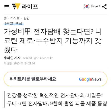
위
라이프
menu
share
Korean
▼
키
트
리
홈
라이프
일반
[광고] 택샵
가성비甲 전자담배 찾는다면? 니
코틴 제로·누수방지 기능까지 갖
췄다
우세인 기자
sein0511@wikitree.co.kr
2025-01-24 21:00
작성일
위키트리를 팔로우하세요
G
o
o
g
l
e
News
건강을 생각한 혁신적인 전자담배의 비밀은?
무니코틴 전자담배, 9천회 흡입 괴물 제품 등장