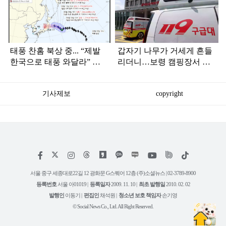
라
인
태풍 찬홈 북상 중... “제발
갑자기 나무가 거세게 흔들
한국으로 태풍 와달라” 말
리더니…보령 캠핑장서 일
나오는 이유
가족 등 7명 병원행
기사제보
copyright
저
페
인
위
틱
작
이
스
키
톡
권
스
타
트
서울 중구 세종대로22길 12 광화문 G스퀘어 12층 (주)소셜뉴스 | 02-3789-8900
정
북
그
리
보
등록번호
서울 아01019 |
등록일자
2009. 11. 10 |
최초 발행일
2010. 02. 02
램
유
튜
발행인
이동기 |
편집인
채석원 |
청소년 보호 책임자
손기영
브
© Social News Co., Ltd. All Right Reserved.