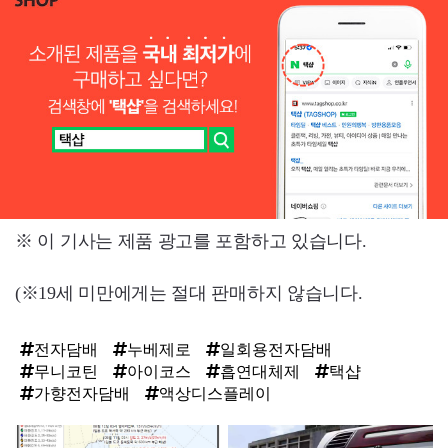
※ 이 기사는 제품 광고를 포함하고 있습니다.
(※19세 미만에게는 절대 판매하지 않습니다.
전자담배
누베제로
일회용전자담배
무니코틴
아이코스
흡연대체제
택샵
가향전자담배
액상디스플레이
탑