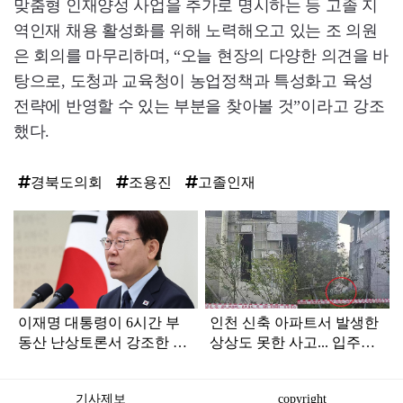
맞춤형 인재양성 사업을 추가로 명시하는 등 고졸 지
역인재 채용 활성화를 위해 노력해오고 있는 조 의원
은 회의를 마무리하며, “오늘 현장의 다양한 의견을 바
탕으로, 도청과 교육청이 농업정책과 특성화고 육성
전략에 반영할 수 있는 부분을 찾아볼 것”이라고 강조
했다.
경북도의회
조용진
고졸인재
탑
라
인
이재명 대통령이 6시간 부
인천 신축 아파트서 발생한
동산 난상토론서 강조한 내
상상도 못한 사고... 입주민
용... 13일 최종 대책 발표되
아닌 사람들마저 '충격'
나
기사제보
copyright