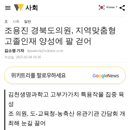
위
사회
menu
share
Korean
▼
키
트
리
홈
사회
일반
조용진 경북도의원, 지역맞춤형
고졸인재 양성에 팔 걷어
김소영 기자
dptnalewk@wikitree.co.kr
2025-02-04 16:36
작성일
위키트리를 팔로우하세요
G
o
o
g
l
e
News
김천생명과학고 고부가가치 특용작물 집중 육
성
조 의원, 도-교육청-농축산 유관기관 간담회 개
최해 눈길 끌어