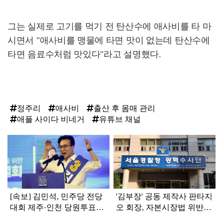
그는 실제로 고기를 먹기 전 탄산수에 애사비를 타 마
시면서 "애사비를 맹물에 타면 맛이 없는데 탄산수에
타면 음료수처럼 맛있다"라고 설명했다.
정주리
애사비
출산 후 몸매 관리
애플 사이다 비네거
유튜브 채널
탑
라
인
[속보] 김민석, 민주당 전당
'김부장' 공동 제작사 판타지
대회 제주·인천 당원투표서
오 회장, 자본시장법 위반
승리로 1위 탈환
혐의로 피소됐다