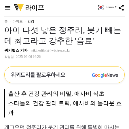
위
라이프
menu
share
Korean
▼
키
트
리
홈
라이프
건강
아이 다섯 낳은 정주리, 붓기 빼는
데 최고라고 강추한 '음료'
위키헬스 기자
wikihealth75@wikitree.co.kr
2025-02-06 16:26
작성일
위키트리를 팔로우하세요
G
o
o
g
l
e
News
출산 후 건강 관리의 비밀, 애사비 식초
스타들의 건강 관리 트릭, 애사비의 놀라운 효
과
개그우먼 정주리가 붓기 관리를 위해 특별히 마시는