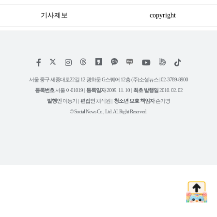
기사제보
copyright
저
페
인
위
틱
작
이
스
키
톡
권
스
타
트
서울 중구 세종대로22길 12 광화문 G스퀘어 12층 (주)소셜뉴스 | 02-3789-8900
정
북
그
리
보
등록번호
서울 아01019 |
등록일자
2009. 11. 10 |
최초 발행일
2010. 02. 02
램
유
튜
발행인
이동기 |
편집인
채석원 |
청소년 보호 책임자
손기영
브
© Social News Co., Ltd. All Right Reserved.