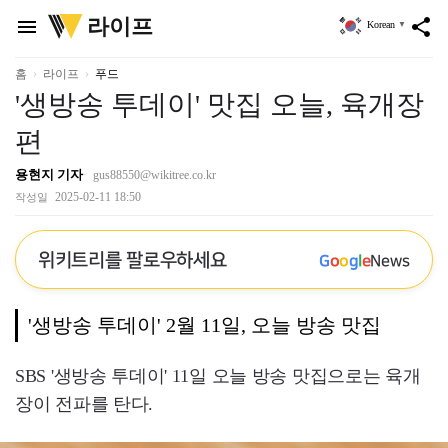
위
라이프
menu
share
Korean
▼
키
트
리
홈
라이프
푸드
'생방송 투데이' 맛집 오늘, 육개장
편
용현지 기자
gus88550@wikitree.co.kr
2025-02-11 18:50
작성일
위키트리를 팔로우하세요
G
o
o
g
l
e
News
'생방송 투데이' 2월 11일, 오늘 방송 맛집
SBS '생방송 투데이' 11일 오늘 방송 맛집으로는 육개
장이 전파를 탄다.