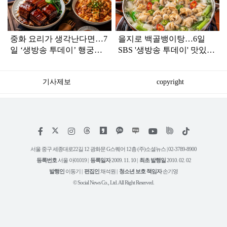
중화 요리가 생각난다면…7
을지로 백골뱅이탕…6일
일 ‘생방송 투데이’ 행궁동
SBS '생방송 투데이' 맛있는
BEST3
퇴근
기사제보
copyright
저
페
인
위
틱
작
이
스
키
톡
권
스
타
트
서울 중구 세종대로22길 12 광화문 G스퀘어 12층 (주)소셜뉴스 | 02-3789-8900
정
북
그
리
보
등록번호
서울 아01019 |
등록일자
2009. 11. 10 |
최초 발행일
2010. 02. 02
램
유
튜
발행인
이동기 |
편집인
채석원 |
청소년 보호 책임자
손기영
브
© Social News Co., Ltd. All Right Reserved.