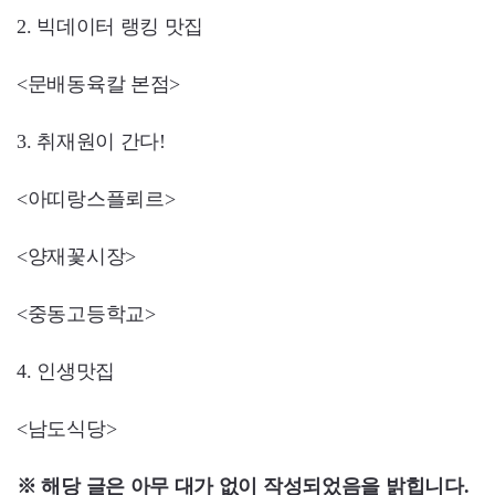
2. 빅데이터 랭킹 맛집
<문배동육칼 본점>
3. 취재원이 간다!
<아띠랑스플뢰르>
<양재꽃시장>
<중동고등학교>
4. 인생맛집
<남도식당>
※ 해당 글은 아무 대가 없이 작성되었음을 밝힙니다.