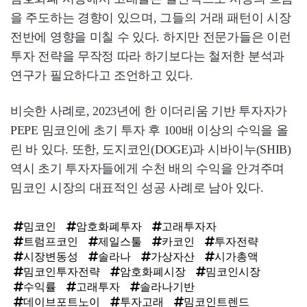
을 주도하는 경향이 있으며, 그들의 거래 패턴이 시장
전반에 영향을 미칠 수 있다. 하지만 전문가들은 이런
투자 전략을 무작정 따라 하기보다는 철저한 분석과
연구가 필요하다고 조언하고 있다.
비슷한 사례로, 2023년에 한 이더리움 기반 투자자가
PEPE 밈코인에 초기 투자 후 100배 이상의 수익을 올
린 바 있다. 또한, 도지코인(DOGE)과 시바이누(SHIB)
역시 초기 투자자들에게 수천 배의 수익을 안겨주며
밈코인 시장의 대표적인 성공 사례로 남아 있다.
밈코인
암호화폐투자
고래투자자
트럼프코인
제일스툴
카코인
투자전략
시장변동성
솔라나
가상자산
시가총액
밈코인투자전략
암호화폐시장
밈코인시장
수익률
고래투자
솔라나기반
데이브포트노이
투자고래
밈코인트렌드