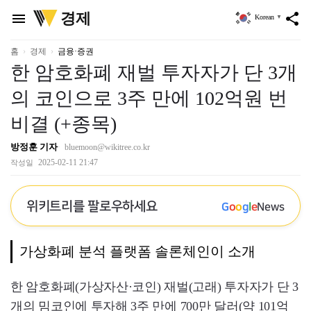
위
경제
menu
share
Korean
▼
키
트
리
홈
경제
금융·증권
한 암호화폐 재벌 투자자가 단 3개
의 코인으로 3주 만에 102억원 번
비결 (+종목)
방정훈 기자
bluemoon@wikitree.co.kr
2025-02-11 21:47
작성일
위키트리를 팔로우하세요
G
o
o
g
l
e
News
가상화폐 분석 플랫폼 솔론체인이 소개
한 암호화폐(가상자산·코인) 재벌(고래) 투자자가 단 3
개의 밈코인에 투자해 3주 만에 700만 달러(약 101억