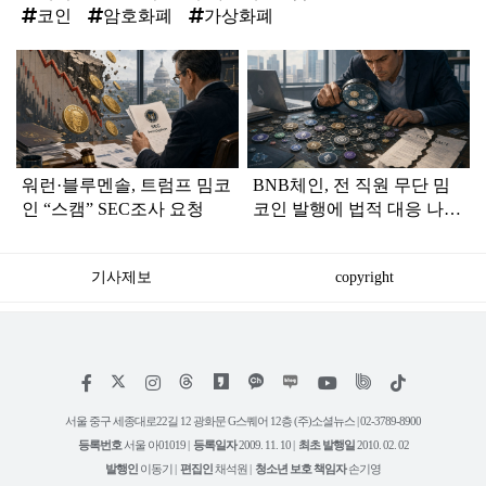
코인
암호화폐
가상화폐
탑
라
인
워런·블루멘솔, 트럼프 밈코
BNB체인, 전 직원 무단 밈
인 “스캠” SEC조사 요청
코인 발행에 법적 대응 나선
다
기사제보
copyright
저
페
인
위
틱
작
이
스
키
톡
권
스
타
트
서울 중구 세종대로22길 12 광화문 G스퀘어 12층 (주)소셜뉴스 | 02-3789-8900
정
북
그
리
보
등록번호
서울 아01019 |
등록일자
2009. 11. 10 |
최초 발행일
2010. 02. 02
램
유
튜
발행인
이동기 |
편집인
채석원 |
청소년 보호 책임자
손기영