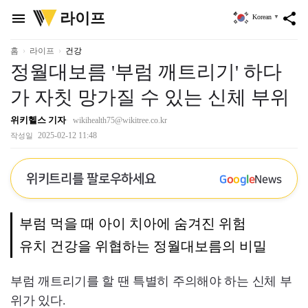
위
라이프
menu
share
Korean
▼
키
트
리
홈
라이프
건강
정월대보름 '부럼 깨트리기' 하다
가 자칫 망가질 수 있는 신체 부위
위키헬스 기자
wikihealth75@wikitree.co.kr
2025-02-12 11:48
작성일
위키트리를 팔로우하세요
G
o
o
g
l
e
News
부럼 먹을 때 아이 치아에 숨겨진 위험
유치 건강을 위협하는 정월대보름의 비밀
부럼 깨트리기를 할 땐 특별히 주의해야 하는 신체 부
위가 있다.