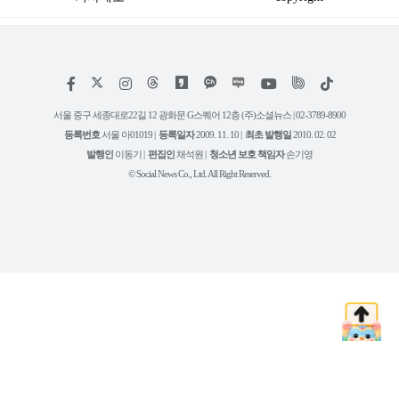
저
페
인
위
틱
작
이
스
키
톡
권
스
타
트
서울 중구 세종대로22길 12 광화문 G스퀘어 12층 (주)소셜뉴스 | 02-3789-8900
정
북
그
리
보
등록번호
서울 아01019 |
등록일자
2009. 11. 10 |
최초 발행일
2010. 02. 02
램
유
튜
발행인
이동기 |
편집인
채석원 |
청소년 보호 책임자
손기영
브
© Social News Co., Ltd. All Right Reserved.