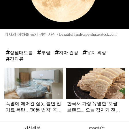
기사의 이해를 돕기 위한 사진 / Beautiful landscape-shutterstock.com
정월대보름
부럼
치아 건강
유치 외상
견과류
탑
라
인
폭염에 에어컨 잘못 틀면 전
한국서 가장 유명한 '보쌈'
기료 폭탄…'90분 법칙' 꼭
브랜드... 오늘 갑자기 전해
확인하세요
진 안 좋은 소식
기사제보
copyright