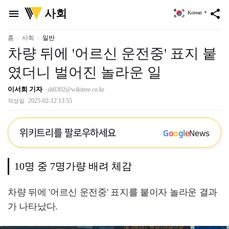
위
사회
menu
share
Korean
▼
키
트
리
홈
사회
일반
차량 뒤에 '어르신 운전중' 표지 붙
였더니 벌어진 놀라운 일
이서희 기자
sh0302@wikitree.co.kr
2025-02-12 13:55
작성일
위키트리를 팔로우하세요
G
o
o
g
l
e
News
10명 중 7명가량 배려 체감
차량 뒤에 '어르신 운전중' 표지를 붙이자 놀라운 결과
가 나타났다.