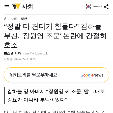
위
사회
menu
share
Korean
▼
키
트
리
홈
사회
일반
“정말 더 견디기 힘들다” 김하늘
부친, '장원영 조문' 논란에 간절히
호소
한소원 기자
story@wikitree.co.kr
2025-02-13 08:35
작성일
위키트리를 팔로우하세요
G
o
o
g
l
e
News
김하늘 양 아버지 “장원영 씨 조문, 말 그대로
강요가 아니라 부탁이었다”
다니던 학교에서 40대 정교사의 손에 목숨을 잃은 김