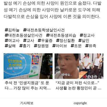
발성 예기 손상에 의한 사망이 원인으로 숨졌다. 다발
성 예기 손상에 의한 사망이란 날카로운 도구에 의해
다발적으로 손상을 입어 사망에 이른 것을 의미한다.
김하늘
대전초등학생살인사건
대전초등생살인사건
대전초등생피습
정교사
여교사
교사
우울증
정신질환
살인
살해
흉기
장원영
아이브
조문
유족
탑
라
인
추석 전 ‘민생지원금’ 또 푼
“지금 굳이 저런 식으로...”
다… 가장 많이 주는 지역은
사생활 논란 황정민이 곧 출
어디
연할 예능 예고편 논란
기사제보
copyright