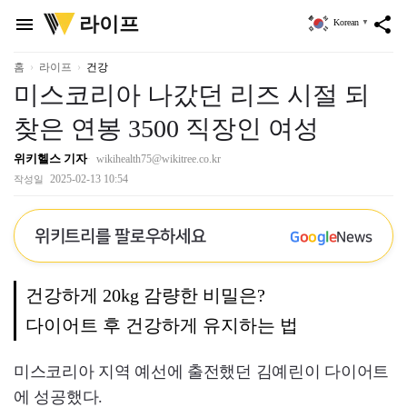
위
라이프
menu
share
Korean
▼
키
트
리
홈
라이프
건강
미스코리아 나갔던 리즈 시절 되
찾은 연봉 3500 직장인 여성
위키헬스 기자
wikihealth75@wikitree.co.kr
2025-02-13 10:54
작성일
위키트리를 팔로우하세요
G
o
o
g
l
e
News
건강하게 20kg 감량한 비밀은?
다이어트 후 건강하게 유지하는 법
미스코리아 지역 예선에 출전했던 김예린이 다이어트
에 성공했다.