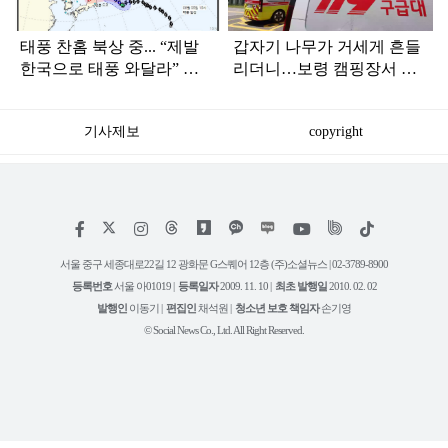
태풍 찬홈 북상 중... “제발
갑자기 나무가 거세게 흔들
한국으로 태풍 와달라” 말
리더니…보령 캠핑장서 일
나오는 이유
가족 등 7명 병원행
기사제보
copyright
저
페
인
위
틱
작
이
스
키
톡
권
스
타
트
서울 중구 세종대로22길 12 광화문 G스퀘어 12층 (주)소셜뉴스 | 02-3789-8900
정
북
그
리
보
등록번호
서울 아01019 |
등록일자
2009. 11. 10 |
최초 발행일
2010. 02. 02
램
유
튜
발행인
이동기 |
편집인
채석원 |
청소년 보호 책임자
손기영
브
© Social News Co., Ltd. All Right Reserved.