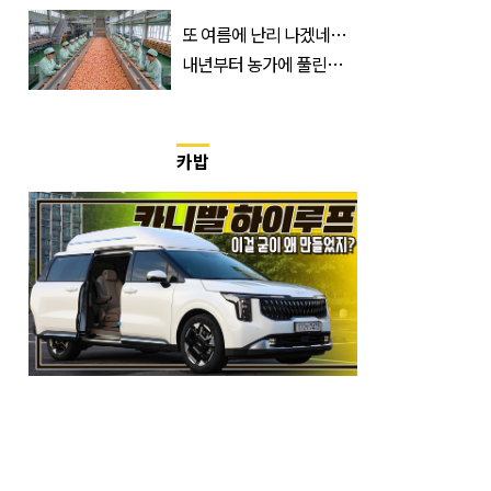
출동 (+사진)
또 여름에 난리 나겠네…
내년부터 농가에 풀린다는
'신품종' 한국 과일
카밥