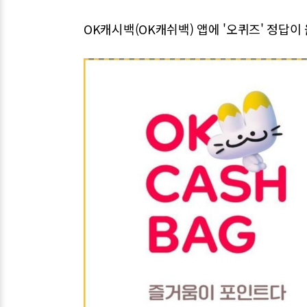
OK캐시백(OK캐쉬백) 앱에 '오퀴즈' 정답이