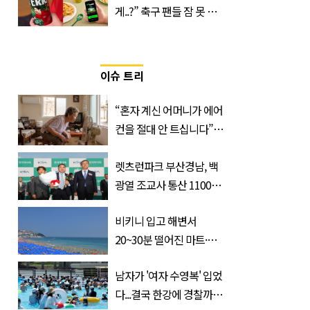
게..?” 축구 팬들 잠 못 들
게 할 테라의 역대급 이벤
트
이슈 트리
“혼자 계신 어머니가 에어
컨을 절대 안 트십니다”…
반응 폭발한 사연의 정체
렛츠런파크 부산경남, 백
광열 조교사 통산 1100
승…부경 역사 새로 썼다
비키니 입고 해변서
20~30분 떨어진 마트·주
거지 이동 피서객 목격담
남자가 '여자 수영복' 입었
속출, 반응 폭발
다...결국 한강에 경찰까지