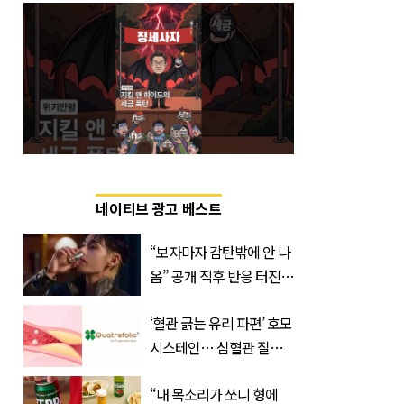
네이티브 광고 베스트
“보자마자 감탄밖에 안 나
옴” 공개 직후 반응 터진
진로 뷔 캠페인 영상
‘혈관 긁는 유리 파편’ 호모
시스테인… 심혈관 질환
으로 사망 위험 부른다
“내 목소리가 쏘니 형에