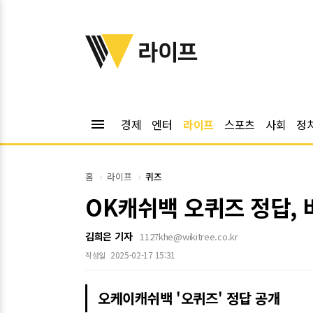
위키트리
라이프
menu
경제
엔터
라이프
스포츠
사회
정
홈
라이프
퀴즈
OK캐쉬백 오퀴즈 정답, 
김희은 기자
1127khe@wikitree.co.kr
2025-02-17 15:31
작성일
오케이캐쉬백 '오퀴즈' 정답 공개