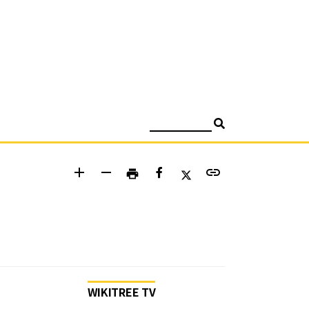
검색
add
remove
link
print
WIKITREE TV