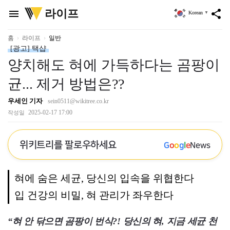
위
라이프
menu
share
Korean
▼
키
트
리
홈
라이프
일반
[광고] 택샵
양치해도 혀에 가득하다는 곰팡이
균... 제거 방법은??
우세인 기자
sein0511@wikitree.co.kr
2025-02-17 17:00
작성일
위키트리를 팔로우하세요
G
o
o
g
l
e
News
혀에 숨은 세균, 당신의 입속을 위협한다
입 건강의 비밀, 혀 관리가 좌우한다
“혀 안 닦으면 곰팡이 번식?! 당신의 혀, 지금 세균 천