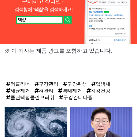
※ 이 기사는 제품 광고를 포함하고 있습니다.
혀클리너
구강관리
구강위생
입냄새
세균제거
혀관리
백태제거
치강건강
클린택텅클린브러쉬
구강칸디다증
탑
라
인