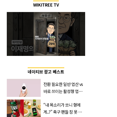
WIKITREE TV
네이티브 광고 베스트
전환 필요한 일반 엽산 vs
바로 쓰이는 활성형 엽
산… 차이는?
“내 목소리가 쏘니 형에
‘Quatrefolic®’ 주목
게..?” 축구 팬들 잠 못 들