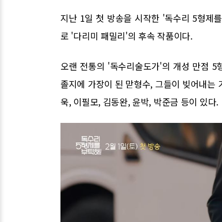
지난 1일 첫 방송을 시작한 '독수리 5형제를
로 '다리미 패밀리'의 후속 작품이다.
오랜 전통의 '독수리술도가'의 개성 만점 
졸지에 가장이 된 맏형수, 그들이 빚어내는 
욱, 이필모, 김동완, 윤박, 박준금 등이 있다.