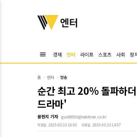
위키트리
엔터
menu
경제
엔터
라이프
스포츠
사회
정
홈
엔터
방송
순간 최고 20% 돌파하더
드라마'
용현지 기자
gus88550@wikitree.co.kr
2025-02-23 10:03
2025-02-23 14:37
작성일
수정일