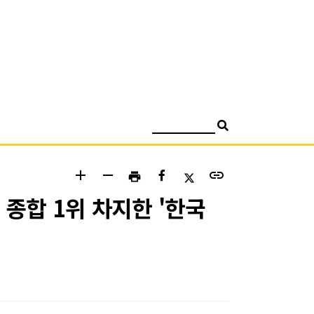
검색
add
remove
link
print
 종합 1위 차지한 '한국