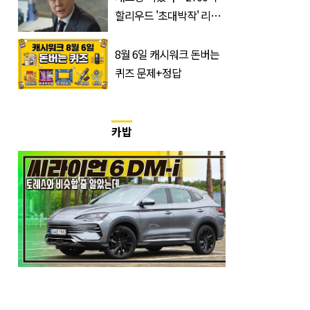
할리우드 '초대박작' 리메
이크하는 한국 영화
8월 6일 캐시워크 돈버는
퀴즈 문제+정답
카밥