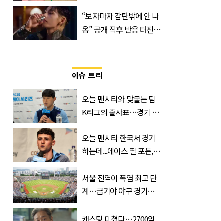
게 할 테라의 역대급 이벤
“보자마자 감탄밖에 안 나
트
옴” 공개 직후 반응 터진
진로 뷔 캠페인 영상
이슈 트리
오늘 맨시티와 맞붙는 팀
K리그의 출사표…경기 시
간, 장소, 볼 수 있는 곳은?
오늘 맨시티 한국서 경기
하는데...에이스 필 포든,
이강인 향해 '깜짝 발언'
서울 전역이 폭염 최고 단
계…급기야 야구 경기까
지 취소
캐스팅 미쳤다…2700억