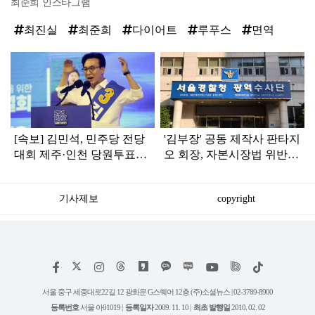
최준희 인스타그램
최진실
최준희
다이어트
루푸스
면역
탑
라
인
[속보] 김민석, 민주당 전당
'김부장' 공동 제작사 판타지
대회 제주·인천 당원투표서
오 회장, 자본시장법 위반
승리로 1위 탈환
혐의로 피소됐다
기사제보
copyright
저
페
인
위
틱
작
이
스
키
톡
권
스
타
트
서울 중구 세종대로22길 12 광화문 G스퀘어 12층 (주)소셜뉴스 | 02-3789-8900
정
북
그
리
보
등록번호
서울 아01019 |
등록일자
2009. 11. 10 |
최초 발행일
2010. 02. 02
램
유