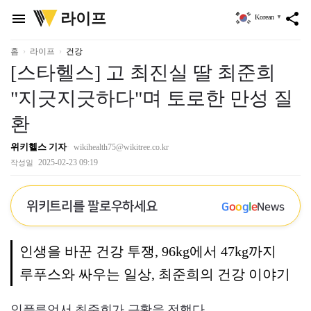
위
라이프
menu
share
Korean
▼
키
트
리
홈
라이프
건강
[스타헬스] 고 최진실 딸 최준희
"지긋지긋하다"며 토로한 만성 질
환
위키헬스 기자
wikihealth75@wikitree.co.kr
2025-02-23 09:19
작성일
위키트리를 팔로우하세요
G
o
o
g
l
e
News
인생을 바꾼 건강 투쟁, 96kg에서 47kg까지
루푸스와 싸우는 일상, 최준희의 건강 이야기
인플루언서 최준희가 근황을 전했다.