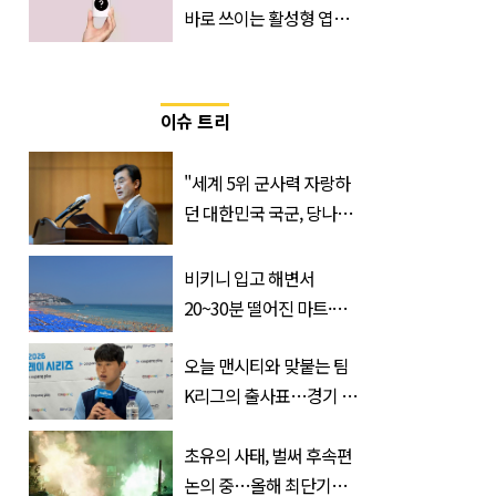
바로 쓰이는 활성형 엽
산… 차이는?
‘Quatrefolic®’ 주목
이슈 트리
"세계 5위 군사력 자랑하
던 대한민국 국군, 당나라
군대 됐다"
비키니 입고 해변서
20~30분 떨어진 마트·주
거지 이동 피서객 목격담
오늘 맨시티와 맞붙는 팀
속출, 반응 폭발
K리그의 출사표…경기 시
간, 장소, 볼 수 있는 곳은?
초유의 사태, 벌써 후속편
논의 중…올해 최단기간