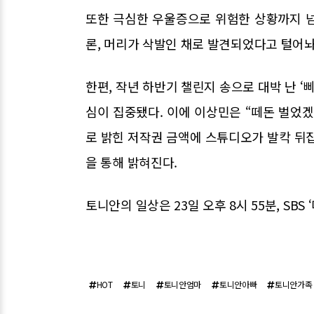
또한 극심한 우울증으로 위험한 상황까지 
론, 머리가 삭발인 채로 발견되었다고 털어놔
한편, 작년 하반기 챌린지 송으로 대박 난 
심이 집중됐다. 이에 이상민은 “떼돈 벌었
로 밝힌 저작권 금액에 스튜디오가 발칵 뒤
을 통해 밝혀진다.
토니안의 일상은 23일 오후 8시 55분, SBS
HOT
토니
토니안엄마
토니안아빠
토니안가족