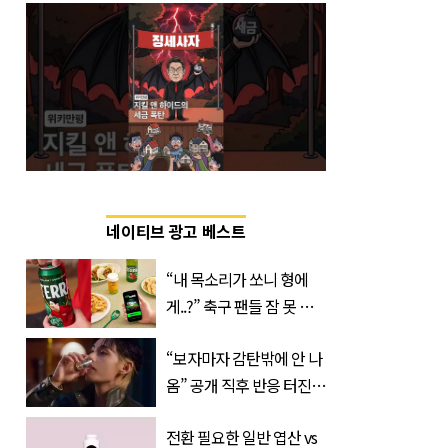
네이티브 광고 베스트
“내 목소리가 쏘니 형에
게..?” 축구 팬들 잠 못 들
게 할 테라의 역대급 이벤
“보자마자 감탄밖에 안 나
트
옴” 공개 직후 반응 터진
진로 뷔 캠페인 영상
전환 필요한 일반 엽산 vs