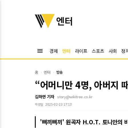
위키트리
엔터
menu
경제
엔터
라이프
스포츠
사회
정
홈
엔터
방송
“어머니만 4명, 아버지 
김하연 기자
story@wikitree.co.kr
2025-02-23 17:13
작성일
'삐끼삐끼' 원곡자 H.O.T. 토니안의 