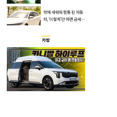
400만 돌파 성공한 ‘영화’
정체
밖에 세워둬 찜통 된 자동
차, '이렇게'만 하면 금세
시원해집니다
카밥