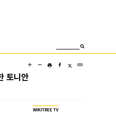
검색
add
remove
link
print
한 토니안
WIKITREE TV