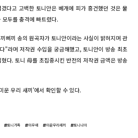
넘겼다고 고백한 토니안은 베개에 피가 흥건했던 것은 물
 모두를 충격에 빠트렸다.
‘삐끼삐끼 송의 원곡자가 토니안이라는 사실이 밝혀지며 관
겠다”라며 저작권 수입을 궁금해했고, 토니안이 방송 최초
집혔다. 토니 母를 초집중시킨 반전의 저작권 금액은 방송
 ‘미운 우리 새끼’에서 확인할 수 있다.
토니가족
미우새
미운우리새끼
토니나이