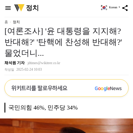
위
정치
menu
share
Korean
▼
키
트
리
홈
정치
[여론조사] '윤 대통령을 지지해?
반대해?' '탄핵에 찬성해 반대해?'
물었더니...
채석원 기자
jdtimes@wikitree.co.kr
2025-02-24 10:03
작성일
위키트리를 팔로우하세요
G
o
o
g
l
e
News
국민의힘 46%, 민주당 34%