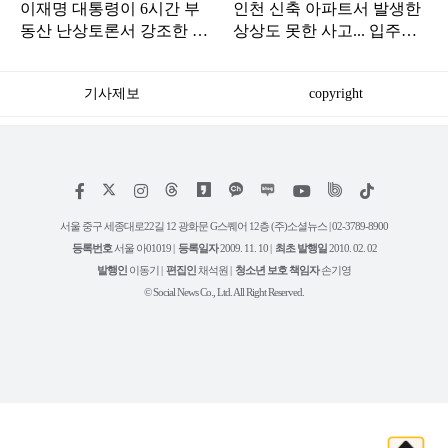
이재명 대통령이 6시간 부
인천 신축 아파트서 발생한
동산 난상토론서 강조한 내
상상도 못한 사고... 입주민
용... 13일 최종 대책 발표되
아닌 사람들마저 '충격'
나
기사제보
copyright
저
페
인
위
틱
작
이
스
키
톡
권
스
타
트
서울 중구 세종대로22길 12 광화문 G스퀘어 12층 (주)소셜뉴스 | 02-3789-8900
정
북
그
리
보
등록번호
서울 아01019 |
등록일자
2009. 11. 10 |
최초 발행일
2010. 02. 02
램
유
튜
발행인
이동기 |
편집인
채석원 |
청소년 보호 책임자
손기영
브
© Social News Co., Ltd. All Right Reserved.