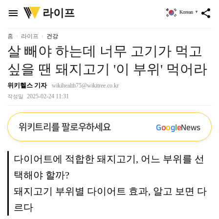
위
라이프
menu
share
Korean
▼
키
트
리
홈
라이프
건강
살 빼야 하는데 너무 고기가 먹고
싶을 땐 돼지고기 '이 부위' 먹어라
위키헬스 기자
wikihealth75@wikitree.co.kr
2025-02-24 11:31
작성일
위키트리를 팔로우하세요
G
o
o
g
l
e
News
다이어트에 적합한 돼지고기, 어느 부위를 선
택해야 할까?
돼지고기 부위별 다이어트 효과, 알고 보면 다
르다