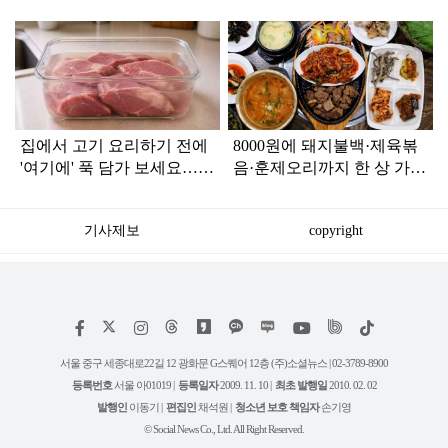
탑
라
인
집에서 고기 요리하기 전에
8000원에 돼지불백·제육볶
'여기에' 푹 담가 보세요…가
음·훈제오리까지 한 상 가
족들이 젓가락 들고 달려듭
득…오늘 ‘생생정보’ 맛집
니다
기사제보
copyright
저
페
인
위
틱
작
이
스
키
톡
권
스
타
트
서울 중구 세종대로22길 12 광화문 G스퀘어 12층 (주)소셜뉴스 | 02-3789-8900
정
북
그
리
보
등록번호
서울 아01019 |
등록일자
2009. 11. 10 |
최초 발행일
2010. 02. 02
램
유
튜
발행인
이동기 |
편집인
채석원 |
청소년 보호 책임자
손기영
브
© Social News Co., Ltd. All Right Reserved.