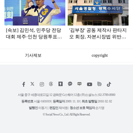
라
인
[속보] 김민석, 민주당 전당
'김부장' 공동 제작사 판타지
대회 제주·인천 당원투표서
오 회장, 자본시장법 위반
승리로 1위 탈환
혐의로 피소됐다
기사제보
copyright
저
페
인
위
틱
작
이
스
키
톡
권
스
타
트
서울 중구 세종대로22길 12 광화문 G스퀘어 12층 (주)소셜뉴스 | 02-3789-8900
정
북
그
리
보
등록번호
서울 아01019 |
등록일자
2009. 11. 10 |
최초 발행일
2010. 02. 02
램
유
튜
발행인
이동기 |
편집인
채석원 |
청소년 보호 책임자
손기영
브
© Social News Co., Ltd. All Right Reserved.