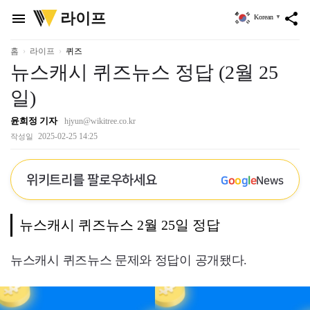
위
라이프
menu
share
Korean
▼
키
트
리
홈
라이프
퀴즈
뉴스캐시 퀴즈뉴스 정답 (2월 25
일)
윤희정 기자
hjyun@wikitree.co.kr
2025-02-25 14:25
작성일
위키트리를 팔로우하세요
G
o
o
g
l
e
News
뉴스캐시 퀴즈뉴스 2월 25일 정답
뉴스캐시 퀴즈뉴스 문제와 정답이 공개됐다.