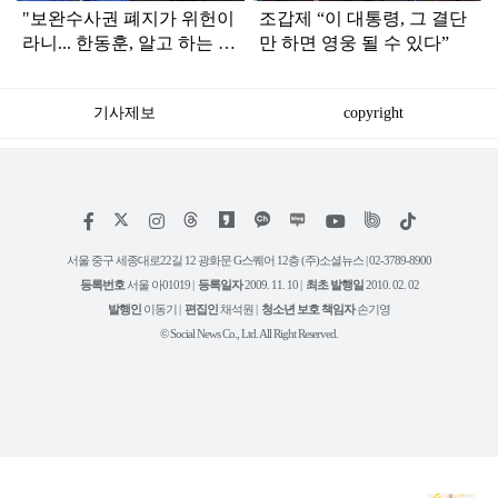
"보완수사권 폐지가 위헌이
조갑제 “이 대통령, 그 결단
라니... 한동훈, 알고 하는 말
만 하면 영웅 될 수 있다”
인가"
기사제보
copyright
저
페
인
위
틱
작
이
스
키
톡
권
스
타
트
서울 중구 세종대로22길 12 광화문 G스퀘어 12층 (주)소셜뉴스 | 02-3789-8900
정
북
그
리
보
등록번호
서울 아01019 |
등록일자
2009. 11. 10 |
최초 발행일
2010. 02. 02
램
유
튜
발행인
이동기 |
편집인
채석원 |
청소년 보호 책임자
손기영
브
© Social News Co., Ltd. All Right Reserved.