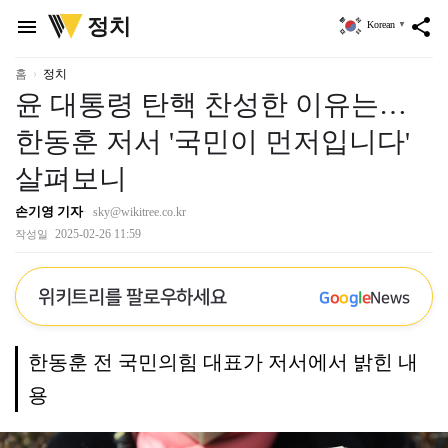
위
정치
menu
share
Korean
▼
키
트
리
홈
정치
윤 대통령 탄핵 찬성한 이유는…
한동훈 저서 '국민이 먼저입니다'
살펴보니
손기영 기자
sky@wikitree.co.kr
2025-02-26 11:59
작성일
위키트리를 팔로우하세요
G
o
o
g
l
e
News
한동훈 전 국민의힘 대표가 저서에서 밝힌 내
용